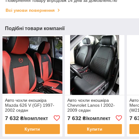
Повернення товару впродовж 14 днів за домовленістю
Всі умови повернення
Подібні товари компанії
Авто чохли екошкіра
Авто чохли екошкіра
Авто
Mazda 626 V (GF) 1997-
Chevrolet Lanos I 2002-
Merc
2002 седан
2009 седан
(W21
седа
7 632
7 632
7 6
₴/комплект
₴/комплект
Купити
Купити