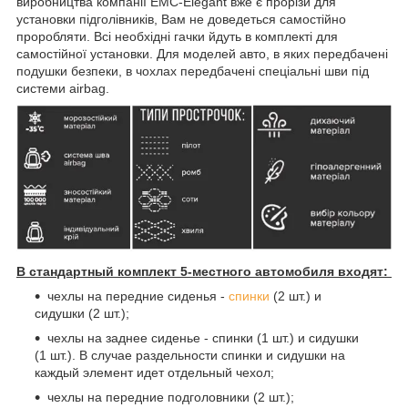
виробництва компанії EMC-Elegant вже є прорізи для
установки підголівників, Вам не доведеться самостійно
проробляти. Всі необхідні гачки йдуть в комплекті для
самостійної установки. Для моделей авто, в яких передбачені
подушки безпеки, в чохлах передбачені спеціальні шви під
системи airbag.
В стандартный комплект 5-местного автомобиля входят:
чехлы на передние сиденья -
спинки
(2 шт.) и
сидушки (2 шт.);
чехлы на заднее сиденье - спинки (1 шт.) и сидушки
(1 шт.). В случае раздельности спинки и сидушки на
каждый элемент идет отдельный чехол;
чехлы на передние подголовники (2 шт.);