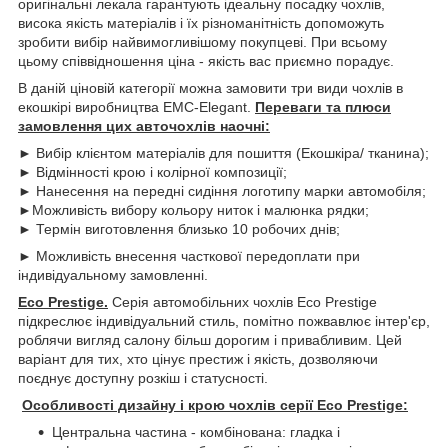
оригінальні лекала гарантують ідеальну посадку чохлів,
висока якість матеріалів і їх різноманітність допоможуть
зробити вибір найвимогливішому покупцеві. При всьому
цьому співвідношення ціна - якість вас приємно порадує.
В даній ціновій категорії можна замовити три види чохлів в
екошкірі виробництва EMC-Elegant.
Переваги та плюси
замовлення цих авточохлів наочні:
► Вибір клієнтом матеріалів для пошиття (Екошкіра/ тканина);
► Відмінності крою і колірної композиції;
► Нанесення на передні сидіння логотипу марки автомобіля;
►Можливість вибору кольору ниток і малюнка рядки;
► Термін виготовлення близько 10 робочих днів;
► Можливість внесення часткової передоплати при
індивідуальному замовленні.
Eco Prestige.
Серія автомобільних чохлів Eco Prestige
підкреслює індивідуальний стиль, помітно пожвавлює інтер'єр,
роблячи вигляд салону більш дорогим і привабливим. Цей
варіант для тих, хто цінує престиж і якість, дозволяючи
поєднує доступну розкіш і статусності.
Особливості дизайну і крою чохлів серії Eco Prestige:
Центральна частина - комбінована: гладка і