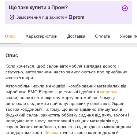
Що таке купити з Пром?
Замовлення під захистом
Опис
Характеристики
Доставка
Оплата
Умови п
Опис
Коли хочеться, щоб салон автомобіля виглядав дорого і
статусно, автовласники часто замислюються про придбання
чохлів з шкіри.
Автомобільні чохли в екошкірі і комбінованих матеріалах від
виробника EMC-Elegant - це стильні і добротні
модельні
чохли, пошиті на конкретну марку автомобіля. Чому ці
авточохли є одними з найпопулярніших у водіїв як в Україні,
так і за кордоном? Та тому, що вони відмінно впишуться в
будь-який салон, захистять оббивку сидіння від пилу, вологи і
передчасного зносу, виготовлені з міцних матеріалів від
європейських виробників, повністю відповідають міжнародним
стандартам якості.
Висока
точність крою кожної деталі й