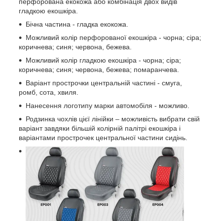
перфорована екокожа або комбінація двох видів
гладкою екошкіра.
Бічна частина - гладка екокожа.
Можливий колір перфорованої екошкіра - чорна; сіра;
коричнева; синя; червона, бежева.
Можливий колір гладкою екошкіра - чорна; сіра;
коричнева; синя; червона, бежева; помаранчева.
Варіант прострочки центральній частині - смуга,
ромб, сота, хвиля.
Нанесення логотипу марки автомобіля - можливо.
Родзинка чохлів цієї лінійки – можливість вибрати свій
варіант завдяки більшій колірній палітрі екошкіра і
варіантами прострочек центральної частини сидінь.