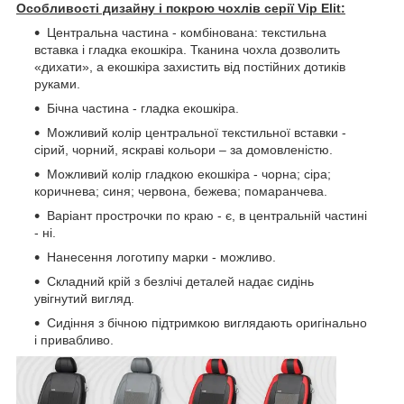
Особливості дизайну і покрою чохлів серії Vip Elit:
Центральна частина - комбінована: текстильна
вставка і гладка екошкіра. Тканина чохла дозволить
«дихати», а екошкіра захистить від постійних дотиків
руками.
Бічна частина - гладка екошкіра.
Можливий колір центральної текстильної вставки -
сірий, чорний, яскраві кольори – за домовленістю.
Можливий колір гладкою екошкіра - чорна; сіра;
коричнева; синя; червона, бежева; помаранчева.
Варіант прострочки по краю - є, в центральній частині
- ні.
Нанесення логотипу марки - можливо.
Складний крій з безлічі деталей надає сидінь
увігнутий вигляд.
Сидіння з бічною підтримкою виглядають оригінально
і привабливо.