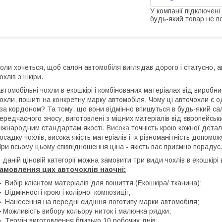
У компанії підключені
будь-який товар не п
оли хочеться, щоб салон автомобіля виглядав дорого і статусно,
охлів з шкіри.
втомобільні чохли в екошкірі і комбінованих матеріалах від виробни
охли, пошиті на конкретну марку автомобіля. Чому ці авточохли є од
 за кордоном? Та тому, що вони відмінно впишуться в будь-який сал
ередчасного зносу, виготовлені з міцних матеріалів від європейськ
іжнародним стандартам якості.
Висока
точність крою кожної детал
осадку чохлів, висока якість матеріалів і їх різноманітність допом
ри всьому цьому співвідношення ціна - якість вас приємно порадує
 даній ціновій категорії можна замовити три види чохлів в екошкір
амовлення цих авточохлів наочні:
 Вибір клієнтом матеріалів для пошиття (Екошкіра/ тканина);
 Відмінності крою і колірної композиції;
 Нанесення на передні сидіння логотипу марки автомобіля;
Можливість вибору кольору ниток і малюнка рядки;
 Термін виготовлення близько 10 робочих днів;