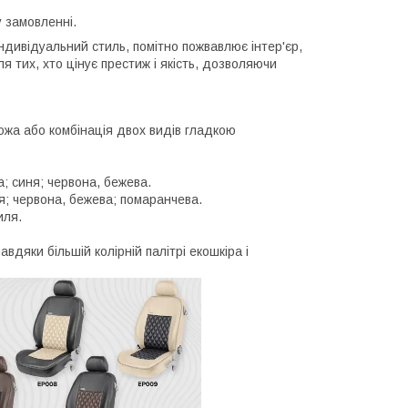
 замовленні.
індивідуальний стиль, помітно пожвавлює інтер'єр,
 тих, хто цінує престиж і якість, дозволяючи
ожа або комбінація двох видів гладкою
а; синя; червона, бежева.
ня; червона, бежева; помаранчева.
иля.
авдяки більшій колірній палітрі екошкіра і