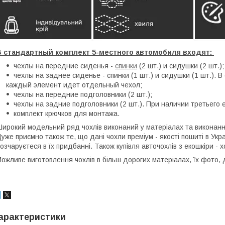
В стандартный комплект 5-местного автомобиля входят:
чехлы на передние сиденья -
спинки
(2 шт.) и сидушки (2 шт.)
чехлы на заднее сиденье - спинки (1 шт.) и сидушки (1 шт.). 
каждый элемент идет отдельный чехол;
чехлы на передние подголовники (2 шт.);
чехлы на задние подголовники (2 шт.). При наличии третьего
комплект крючков для монтажа.
ирокий модельний ряд чохлів виконаний у матеріалах та виконанні,
уже приємно також те, що дані чохли преміум - якості пошиті в Укра
озчаруєтеся в їх придбанні. Також купівля авточохлів з екошкіри 
ожливе виготовлення чохлів в більш дорогих матеріалах, їх фото,
арактеристики