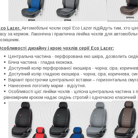
co Lazer.
Автомобільні чохли серії Eco Lazer підійдуть тим, хто ці
асу за кермом. Лаконічна і практична лінійка чохлів для автомобіл
озкішним.
собливості дизайну і крою чохлів серії Eco Lazer:
Центральна частина - перфорована еко шкіра, дозволить сиді
Бічна частина - гладка екокожа.
Доступний колір перфорованої екошкіра - чорна; сіра; коричнев
Доступний колір гладкою екошкіра - чорна; сіра; коричнева; си
Варіант прострочки центральної вставки – горизонтальна смуга
Нанесення логотипу марки - відсутня.
Особливості цієї лінійки чохлів - цілісна центральна частина 
рівномірним кроком надає сидінь строгий і одночасно класичний 