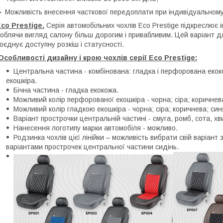
 Можливість внесення часткової передоплати при індивідуальному
co Prestige.
Серія автомобільних чохлів Eco Prestige підкреслює 
облячи вигляд салону більш дорогим і привабливим. Цей варіант для
оєднує доступну розкіш і статусності.
Особливості дизайну і крою чохлів серії Eco Prestige:
Центральна частина - комбінована: гладка і перфорована екок
екошкіра.
Бічна частина - гладка екокожа.
Можливий колір перфорованої екошкіра - чорна; сіра; коричнев
Можливий колір гладкою екошкіра - чорна; сіра; коричнева; си
Варіант прострочки центральній частині - смуга, ромб, сота, хв
Нанесення логотипу марки автомобіля - можливо.
Родзинка чохлів цієї лінійки – можливість вибрати свій варіант з
варіантами прострочек центральної частини сидінь.