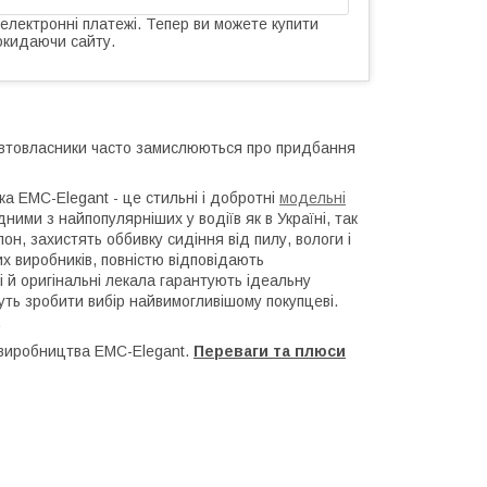
 електронні платежі. Тепер ви можете купити
окидаючи сайту.
 автовласники часто замислюються про придбання
ка EMC-Elegant - це стильні і добротні
модельні
ними з найпопулярніших у водіїв як в Україні, так
он, захистять оббивку сидіння від пилу, вологи і
их виробників, повністю відповідають
і й оригінальні лекала гарантують ідеальну
ожуть зробити вибір найвимогливішому покупцеві.
.
і виробництва EMC-Elegant.
Переваги та плюси