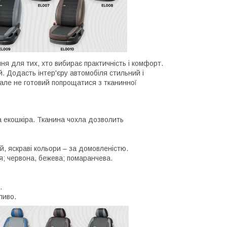
ення для тих, хто вибирає практичність і комфорт.
ий. Додасть інтер'єру автомобіля стильний і
, але не готовий попрощатися з тканинної
а екошкіра. Тканина чохла дозволить
й, яскраві кольори – за домовленістю.
ня; червона, бежева; помаранчева.
.
ливо.