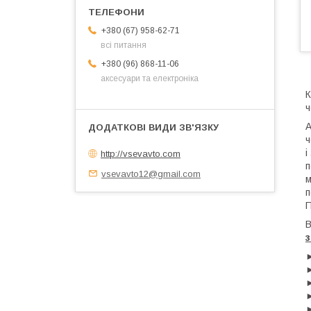
+380 (67) 958-62-71
всі питання
+380 (96) 868-11-06
аксесуари та електроніка
К
ч
А
ч
і
http://vsevavto.com
п
vsevavto12@gmail.com
м
п
П
В
з
►
►
►
►
►