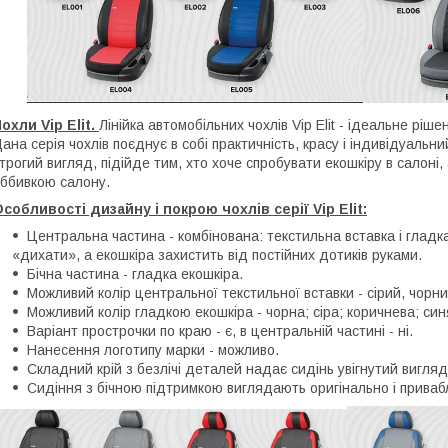
охли Vip Elit.
Лінійка автомобільних чохлів Vip Elit - ідеальне ріш
ана серія чохлів поєднує в собі практичність, красу і індивідуальн
трогий вигляд, підійде тим, хто хоче спробувати екошкіру в салоні
ббивкою салону.
собливості дизайну і покрою чохлів серії Vip Elit:
Центральна частина - комбінована: текстильна вставка і гладк
«дихати», а екошкіра захистить від постійних дотиків руками.
Бічна частина - гладка екошкіра.
Можливий колір центральної текстильної вставки - сірий, чорни
Можливий колір гладкою екошкіра - чорна; сіра; коричнева; си
Варіант прострочки по краю - є, в центральній частині - ні.
Нанесення логотипу марки - можливо.
Складний крій з безлічі деталей надає сидінь увігнутий вигляд
Сидіння з бічною підтримкою виглядають оригінально і приваб