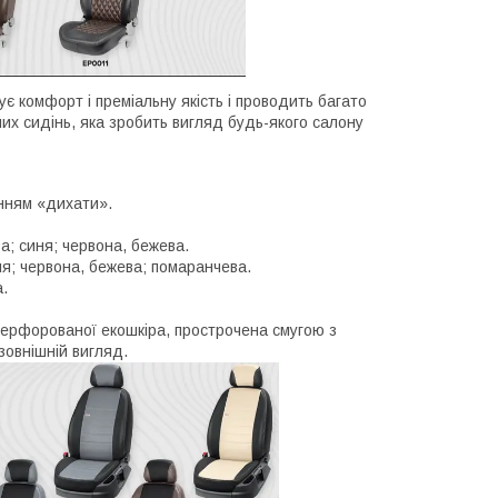
нує комфорт і преміальну якість і проводить багато
ьних сидінь, яка зробить вигляд будь-якого салону
нням «дихати».
а; синя; червона, бежева.
ня; червона, бежева; помаранчева.
.
з перфорованої екошкіра, прострочена смугою з
зовнішній вигляд.