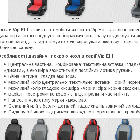
охли Vip Elit.
Лінійка автомобільних чохлів Vip Elit - ідеальне ріш
ана серія чохлів поєднує в собі практичність, красу і індивідуальн
трогий вигляд, підійде тим, хто хоче спробувати екошкіру в салоні
ббивкою салону.
собливості дизайну і покрою чохлів серії Vip Elit:
Центральна частина - комбінована: текстильна вставка і гладк
«дихати», а екошкіра захистить від постійних дотиків руками.
Бічна частина - гладка екошкіра.
Можливий колір центральної текстильної вставки - сірий, чорни
Можливий колір гладкою екошкіра - чорна; сіра; коричнева; си
Варіант прострочки по краю - є, в центральній частині - ні.
Нанесення логотипу марки - можливо.
Складний крій з безлічі деталей надає сидінь увігнутий вигляд
Сидіння з бічною підтримкою виглядають оригінально і приваб