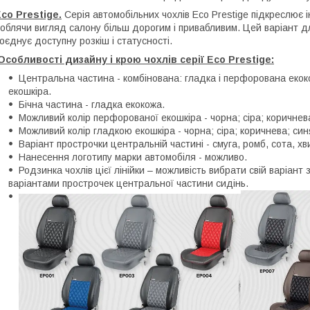
co Prestige.
Серія автомобільних чохлів Eco Prestige підкреслює 
облячи вигляд салону більш дорогим і привабливим. Цей варіант для
оєднує доступну розкіш і статусності.
Особливості дизайну і крою чохлів серії Eco Prestige:
Центральна частина - комбінована: гладка і перфорована екок
екошкіра.
Бічна частина - гладка екокожа.
Можливий колір перфорованої екошкіра - чорна; сіра; коричнев
Можливий колір гладкою екошкіра - чорна; сіра; коричнева; си
Варіант прострочки центральній частині - смуга, ромб, сота, хв
Нанесення логотипу марки автомобіля - можливо.
Родзинка чохлів цієї лінійки – можливість вибрати свій варіант з
варіантами прострочек центральної частини сидінь.