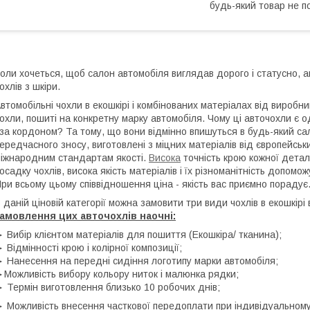
будь-який товар не п
оли хочеться, щоб салон автомобіля виглядав дорого і статусно,
охлів з шкіри.
втомобільні чохли в екошкірі і комбінованих матеріалах від виробни
охли, пошиті на конкретну марку автомобіля. Чому ці авточохли є од
 за кордоном? Та тому, що вони відмінно впишуться в будь-який сал
ередчасного зносу, виготовлені з міцних матеріалів від європейськ
іжнародним стандартам якості.
Висока
точність крою кожної детал
осадку чохлів, висока якість матеріалів і їх різноманітність допом
ри всьому цьому співвідношення ціна - якість вас приємно порадує
 даній ціновій категорії можна замовити три види чохлів в екошкір
амовлення цих авточохлів наочні:
 Вибір клієнтом матеріалів для пошиття (Екошкіра/ тканина);
 Відмінності крою і колірної композиції;
 Нанесення на передні сидіння логотипу марки автомобіля;
Можливість вибору кольору ниток і малюнка рядки;
 Термін виготовлення близько 10 робочих днів;
 Можливість внесення часткової передоплати при індивідуальному