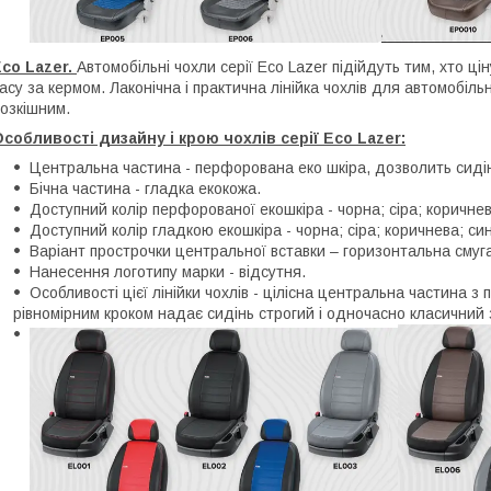
co Lazer.
Автомобільні чохли серії Eco Lazer підійдуть тим, хто ці
асу за кермом. Лаконічна і практична лінійка чохлів для автомобіл
озкішним.
собливості дизайну і крою чохлів серії Eco Lazer:
Центральна частина - перфорована еко шкіра, дозволить сиді
Бічна частина - гладка екокожа.
Доступний колір перфорованої екошкіра - чорна; сіра; коричнев
Доступний колір гладкою екошкіра - чорна; сіра; коричнева; си
Варіант прострочки центральної вставки – горизонтальна смуга
Нанесення логотипу марки - відсутня.
Особливості цієї лінійки чохлів - цілісна центральна частина 
рівномірним кроком надає сидінь строгий і одночасно класичний 