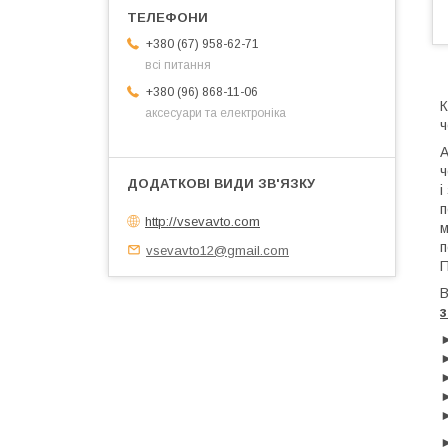
+380 (67) 958-62-71
всі питання
+380 (96) 868-11-06
К
аксесуари та електроніка
ч
А
ч
і
п
http://vsevavto.com
м
п
vsevavto12@gmail.com
П
В
з
►
►
►
►
►
►