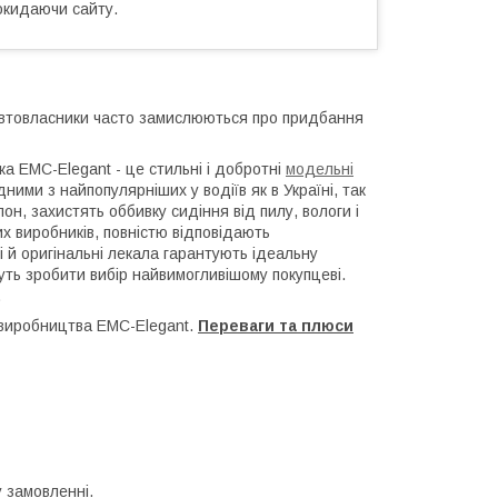
окидаючи сайту.
 автовласники часто замислюються про придбання
ка EMC-Elegant - це стильні і добротні
модельні
ними з найпопулярніших у водіїв як в Україні, так
он, захистять оббивку сидіння від пилу, вологи і
их виробників, повністю відповідають
і й оригінальні лекала гарантують ідеальну
ожуть зробити вибір найвимогливішому покупцеві.
.
і виробництва EMC-Elegant.
Переваги та плюси
 замовленні.