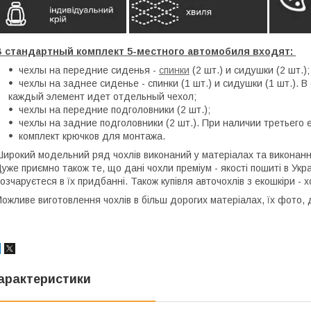
В стандартный комплект 5-местного автомобиля входят:
чехлы на передние сиденья -
спинки
(2 шт.) и сидушки (2 шт.)
чехлы на заднее сиденье - спинки (1 шт.) и сидушки (1 шт.). 
каждый элемент идет отдельный чехол;
чехлы на передние подголовники (2 шт.);
чехлы на задние подголовники (2 шт.). При наличии третьего
комплект крючков для монтажа.
ирокий модельний ряд чохлів виконаний у матеріалах та виконанні,
уже приємно також те, що дані чохли преміум - якості пошиті в Укра
озчаруєтеся в їх придбанні. Також купівля авточохлів з екошкіри 
ожливе виготовлення чохлів в більш дорогих матеріалах, їх фото,
арактеристики