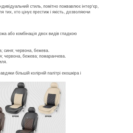
індивідуальний стиль, помітно пожвавлює інтер'єр,
 тих, хто цінує престиж і якість, дозволяючи
ожа або комбінація двох видів гладкою
а; синя; червона, бежева.
ня; червона, бежева; помаранчева.
иля.
авдяки більшій колірній палітрі екошкіра і