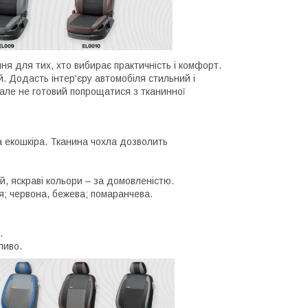
ення для тих, хто вибирає практичність і комфорт.
ий. Додасть інтер'єру автомобіля стильний і
, але не готовий попрощатися з тканинної
а екошкіра. Тканина чохла дозволить
й, яскраві кольори – за домовленістю.
ня; червона, бежева; помаранчева.
.
ливо.