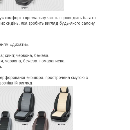
нує комфорт і преміальну якість і проводить багато
ьних сидінь, яка зробить вигляд будь-якого салону
нням «дихати».
а; синя; червона, бежева.
ня; червона, бежева; помаранчева.
.
з перфорованої екошкіра, прострочена смугою з
зовнішній вигляд.