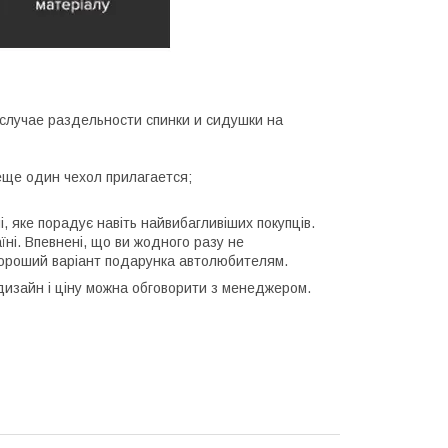
;
В случае раздельности спинки и сидушки на
 еще один чехол прилагается;
 яке порадує навіть найвибагливіших покупців.
їні. Впевнені, що ви жодного разу не
- хороший варіант подарунка автолюбителям.
 дизайн і ціну можна обговорити з менеджером.