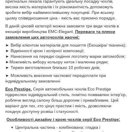
оригінальні лекала гарантують ідеальну посадку чохлів,
висока якість матеріалів і їх різноманітність допоможуть
зробити вибір найвимогливішому покупцеві. При всьому
цьому співвідношення ціна - якість вас приємно порадує.
В даній ціновій категорії можна замовити три види чохлів в
екошкірі виробництва EMC-Elegant.
Переваги та плюси
замовлення цих авточохлів наочні:
► Вибір клієнтом матеріалів для пошиття (Екошкіра/ тканина);
► Відмінності крою і колірної композиції;
► Нанесення на передні сидіння логотипу марки автомобіля;
►Можливість вибору кольору ниток і малюнка рядки;
► Термін виготовлення близько 10 робочих днів;
► Можливість внесення часткової передоплати при
індивідуальному замовленні.
Eco Prestige.
Серія автомобільних чохлів Eco Prestige
підкреслює індивідуальний стиль, помітно пожвавлює інтер'єр,
роблячи вигляд салону більш дорогим і привабливим. Цей
варіант для тих, хто цінує престиж і якість, дозволяючи
поєднує доступну розкіш і статусності.
Особливості дизайну і крою чохлів серії Eco Prestige:
Центральна частина - комбінована: гладка і