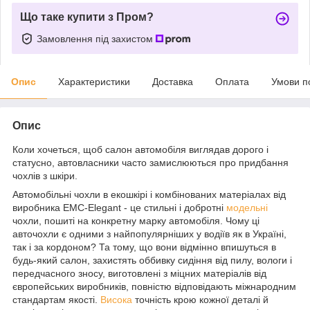
Що таке купити з Пром?
Замовлення під захистом
Опис
Характеристики
Доставка
Оплата
Умови п
Опис
Коли хочеться, щоб салон автомобіля виглядав дорого і
статусно, автовласники часто замислюються про придбання
чохлів з шкіри.
Автомобільні чохли в екошкірі і комбінованих матеріалах від
виробника EMC-Elegant - це стильні і добротні
модельні
чохли, пошиті на конкретну марку автомобіля. Чому ці
авточохли є одними з найпопулярніших у водіїв як в Україні,
так і за кордоном? Та тому, що вони відмінно впишуться в
будь-який салон, захистять оббивку сидіння від пилу, вологи і
передчасного зносу, виготовлені з міцних матеріалів від
європейських виробників, повністю відповідають міжнародним
стандартам якості.
Висока
точність крою кожної деталі й