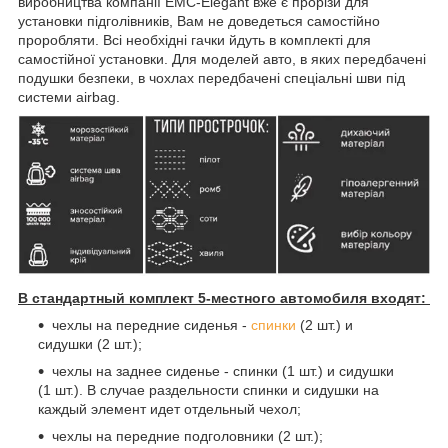
виробництва компанії EMC-Elegant вже є прорізи для
установки підголівників, Вам не доведеться самостійно
проробляти. Всі необхідні гачки йдуть в комплекті для
самостійної установки. Для моделей авто, в яких передбачені
подушки безпеки, в чохлах передбачені спеціальні шви під
системи airbag.
В стандартный комплект 5-местного автомобиля входят:
чехлы на передние сиденья -
спинки
(2 шт.) и
сидушки (2 шт.);
чехлы на заднее сиденье - спинки (1 шт.) и сидушки
(1 шт.). В случае раздельности спинки и сидушки на
каждый элемент идет отдельный чехол;
чехлы на передние подголовники (2 шт.);