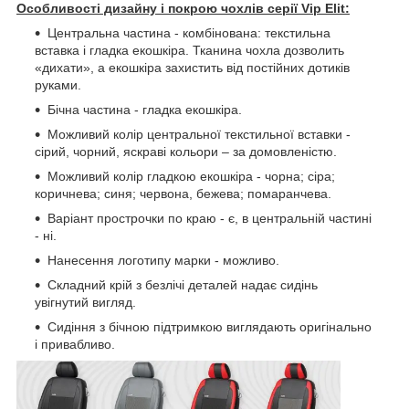
Особливості дизайну і покрою чохлів серії Vip Elit:
Центральна частина - комбінована: текстильна
вставка і гладка екошкіра. Тканина чохла дозволить
«дихати», а екошкіра захистить від постійних дотиків
руками.
Бічна частина - гладка екошкіра.
Можливий колір центральної текстильної вставки -
сірий, чорний, яскраві кольори – за домовленістю.
Можливий колір гладкою екошкіра - чорна; сіра;
коричнева; синя; червона, бежева; помаранчева.
Варіант прострочки по краю - є, в центральній частині
- ні.
Нанесення логотипу марки - можливо.
Складний крій з безлічі деталей надає сидінь
увігнутий вигляд.
Сидіння з бічною підтримкою виглядають оригінально
і привабливо.