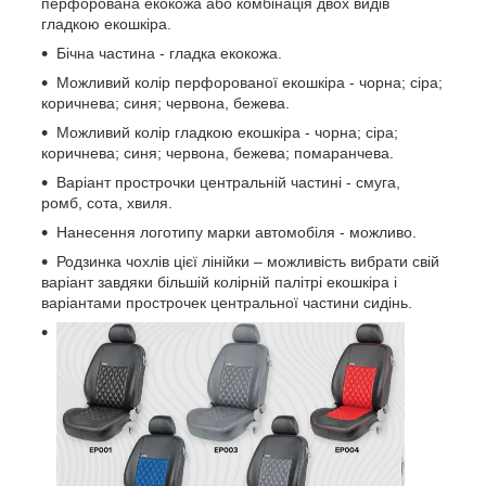
перфорована екокожа або комбінація двох видів
гладкою екошкіра.
Бічна частина - гладка екокожа.
Можливий колір перфорованої екошкіра - чорна; сіра;
коричнева; синя; червона, бежева.
Можливий колір гладкою екошкіра - чорна; сіра;
коричнева; синя; червона, бежева; помаранчева.
Варіант прострочки центральній частині - смуга,
ромб, сота, хвиля.
Нанесення логотипу марки автомобіля - можливо.
Родзинка чохлів цієї лінійки – можливість вибрати свій
варіант завдяки більшій колірній палітрі екошкіра і
варіантами прострочек центральної частини сидінь.