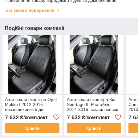
Повернення товару впродовж 14 днів за домовленістю
Всі умови повернення
Подібні товари компанії
Авто чохли екошкіра Opel
Авто чохли екошкіра Kia
Авто
Mokka I 2012-2016
Sportage III Рестайлінг
Comp
позашляховик 5 дв.
2014-2016 позашляховик
2013
5 дв.
5 дв
7 632
7 632
7 6
₴/комплект
₴/комплект
Купити
Купити