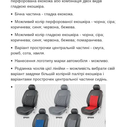
перфорована екокожа або комбінація двох видів
гладкою екошкіра.
Бічна частина - гладка екокожа.
Можливий колір перфорованої екошкіра - чорна; сіра;
коричнева; синя; червона, бежева.
Можливий колір гладкою екошкіра - чорна; сіра;
коричнева; синя; червона, бежева; помаранчева.
Варіант прострочки центральній частині - смуга,
ромб, сота, хвиля.
Нанесення логотипу марки автомобіля - можливо.
Родзинка чохлів цієї лінійки – можливість вибрати свій
варіант завдяки більшій колірній палітрі екошкіра і
варіантами прострочек центральної частини сидінь.