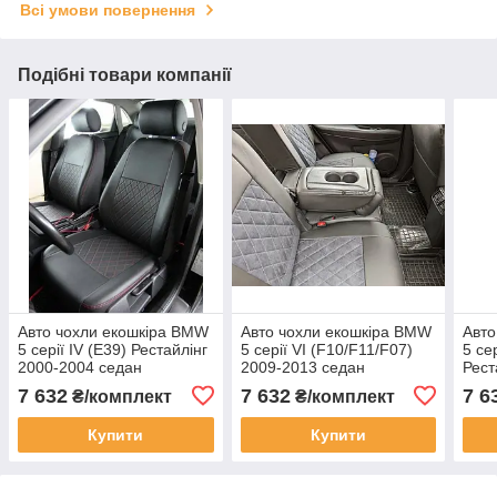
Всі умови повернення
Подібні товари компанії
Авто чохли екошкіра BMW
Авто чохли екошкіра BMW
Авто
5 серії IV (E39) Рестайлінг
5 серії VI (F10/F11/F07)
5 се
2000-2004 седан
2009-2013 седан
Рест
Роздільна з батонами
седа
7 632
7 632
7 6
₴/комплект
₴/комплект
Купити
Купити