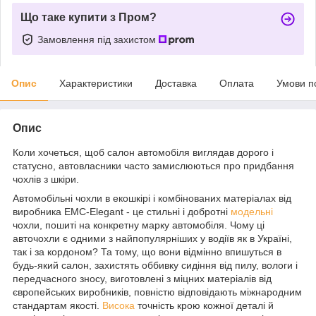
Що таке купити з Пром?
Замовлення під захистом
Опис
Характеристики
Доставка
Оплата
Умови п
Опис
Коли хочеться, щоб салон автомобіля виглядав дорого і
статусно, автовласники часто замислюються про придбання
чохлів з шкіри.
Автомобільні чохли в екошкірі і комбінованих матеріалах від
виробника EMC-Elegant - це стильні і добротні
модельні
чохли, пошиті на конкретну марку автомобіля. Чому ці
авточохли є одними з найпопулярніших у водіїв як в Україні,
так і за кордоном? Та тому, що вони відмінно впишуться в
будь-який салон, захистять оббивку сидіння від пилу, вологи і
передчасного зносу, виготовлені з міцних матеріалів від
європейських виробників, повністю відповідають міжнародним
стандартам якості.
Висока
точність крою кожної деталі й