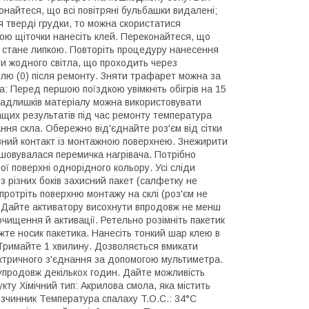
найтеся, що всі повітряні бульбашки видалені;
 тверді грудки, то можна скористатися
ою щіточки нанесіть клей. Переконайтеся, що
ня стане липкою. Повторіть процедуру нанесення
ути жодного світла, що проходить через
улю (0) після ремонту. Зняти трафарет можна за
а: Перед першою поїздкою увімкніть обігрів на 15
адлишків матеріалу можна використовувати
ащих результатів під час ремонту температура
ання скла. Обережно від'єднайте роз'єм від сітки
повний контакт із монтажною поверхнею. Знежирити
ашовувалася перемичка нагрівача. Потрібно
ї поверхні однорідного кольору. Усі сліди
з різних боків захисний пакет (салфетку не
протріть поверхню монтажу на склі (роз'єм не
й. Дайте активатору висохнути впродовж не менш
очищення й активації. Ретельно розімніть пакетик
іжте носик пакетика. Нанесіть тонкий шар клею в
 Тримайте 1 хвилину. Дозволяється вмикати
лектричного з'єднання за допомогою мультиметра.
упродовж декількох годин. Дайте можливість
кту Хімічний тип: Акрилова смола, яка містить
озчинник Температура спалаху T.O.C.: 34°С