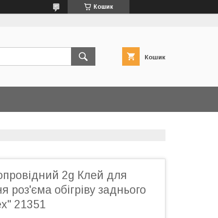
Кошик
Кошик
опровідний 2g Клей для
 роз'єма обігріву заднього
x" 21351