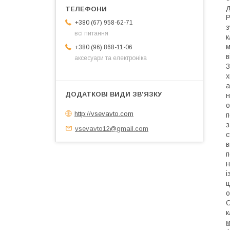
д
Р
+380 (67) 958-62-71
з
всі питання
к
м
+380 (96) 868-11-06
в
аксесуари та електроніка
3
х
а
н
о
http://vsevavto.com
п
з
vsevavto12@gmail.com
с
в
п
н
і
ц
о
О
к
м