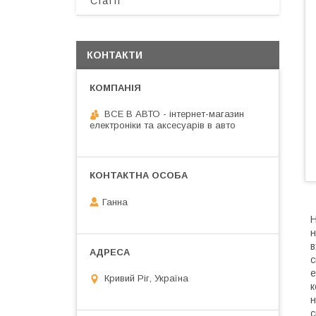
Статті
КОНТАКТИ
ВСЕ В АВТО - інтернет-магазин
електроніки та аксесуарів в авто
Ганна
Н
н
в
с
е
Кривий Ріг, Україна
к
н
с