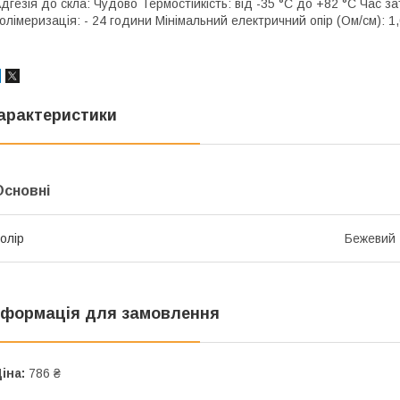
дгезія до скла: Чудово Термостійкість: від -35 °C до +82 °C Час з
олімеризація: - 24 години Мінімальний електричний опір (Ом/см): 1
арактеристики
Основні
олір
Бежевий
нформація для замовлення
іна:
786 ₴