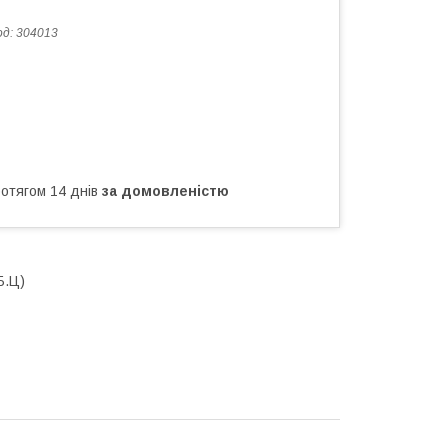
од:
304013
ротягом 14 днів
за домовленістю
Б.Ц)