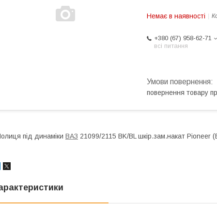
Немає в наявності
К
+380 (67) 958-62-71
всі питання
повернення товару п
олиця під динаміки
ВАЗ
21099/2115 ВK/BL шкір.зам.накат Pioneer (
арактеристики