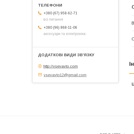
+380 (67) 958-62-71
всі питання
В
+380 (96) 868-11-06
аксесуари та електроніка
С
І
http://vsevavto.com
vsevavto12@gmail.com
Ц