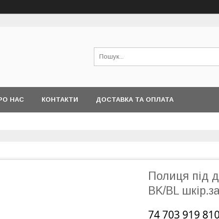
РО НАС
КОНТАКТИ
ДОСТАВКА ТА ОПЛАТА
Полиця під д
ВK/BL шкір.з
74 703 919 810