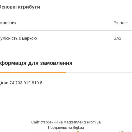
Основні атрибути
иробник
Pioneer
умісність з маркою
ВАЗ
нформація для замовлення
іна:
74 703 919 810 ₴
Сайт створений на маркетплейсі
Prom.ua
Продавець на Bigl.ua