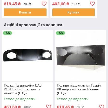
618,45
463,60
₴
₴
651 ₴
488 ₴
Купити
Купити
Акційні пропозиції та новинки
–5%
–5%
Полка під динаміки ВАЗ
Полиця під динаміки Таврія
2101/07 BK Кож. зам. з
BK шкір.зам. накат Pioneer
накатом (Б.Ц.)
(Б.Ц,)
Готово до відправки
Готово до відправки
463,60
618,45
₴
₴
488 ₴
651 ₴