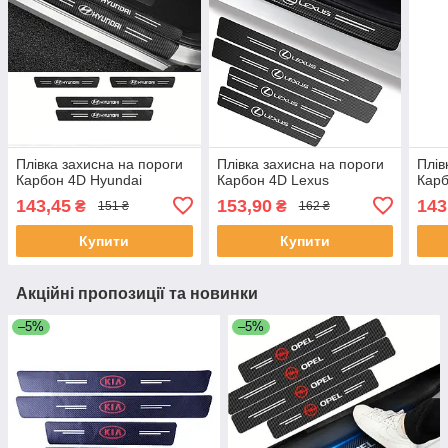
Плівка захисна на пороги
Плівка захисна на пороги
Плів
Карбон 4D Hyundai
Карбон 4D Lexus
Кар
143,45
153,90
143
₴
₴
151 ₴
162 ₴
Купити
Купити
Акційні пропозиції та новинки
–5%
–5%