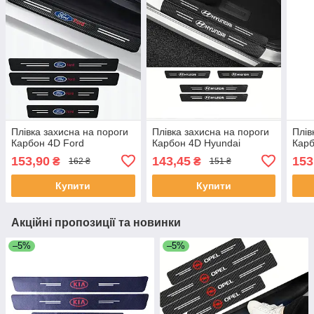
Плівка захисна на пороги
Плівка захисна на пороги
Плів
Карбон 4D Ford
Карбон 4D Hyundai
Карб
153,90
143,45
153
₴
₴
162 ₴
151 ₴
Купити
Купити
Акційні пропозиції та новинки
–5%
–5%