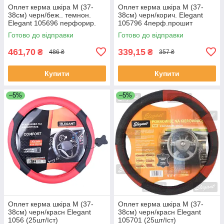
Оплет керма шкіра М (37-
Оплет керма шкіра М (37-
38см) черн/беж.. темнон.
38см) черн/корич. Elegant
Elegant 105696 перфорир.
105796 4перф.прошит
коричневою (30шт/священ)
Готово до відправки
Готово до відправки
461,70
339,15
₴
₴
486 ₴
357 ₴
Купити
Купити
–5%
–5%
Оплет керма шкіра М (37-
Оплет керма шкіра М (37-
38см) черн/красн Elegant
38см) черн/красн Elegant
1056 (25шт/їст)
105701 (25шт/їст)