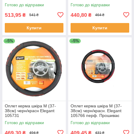
Готово до відправки
Готово до відправки
513,95
440,80
₴
₴
541 ₴
464 ₴
Купити
Купити
–5%
–5%
Оплет керма шкіра М (37-
Оплет керма шкіра М (37-
38см) черн/красн Elegant
38см) черн/красн. Elegant
105731
105766 перф. Прошиває
фарбою (30шт/священ)
Готово до відправки
Готово до відправки
469,30
409,45
₴
₴
494 ₴
431 ₴