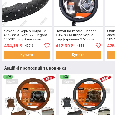
Чохол на кермо шкіра "М"
Чохол на кермо Elegant
Опле
(37-38см) чорний Elegant
105789 М шкіра чорна
38см
115381 зі сріблястими
перфорована 37-38см
105
паєтками/один шов
434,15
412,30
425
₴
₴
457 ₴
434 ₴
Купити
Купити
Акційні пропозиції та новинки
–5%
–5%