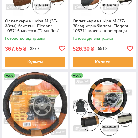
Оплет керма шкіра М (37-
Оплет керма шкіра М (37-
38см) бежевый Elegant
38см) черн/бід тем. Elegant
105716 массаж (Темн.беж)
105711 масаж,перфорація
(30шт/священ)
Готово до відправки
Готово до відправки
367,65
526,30
₴
₴
387 ₴
554 ₴
Купити
Купити
–5%
–5%