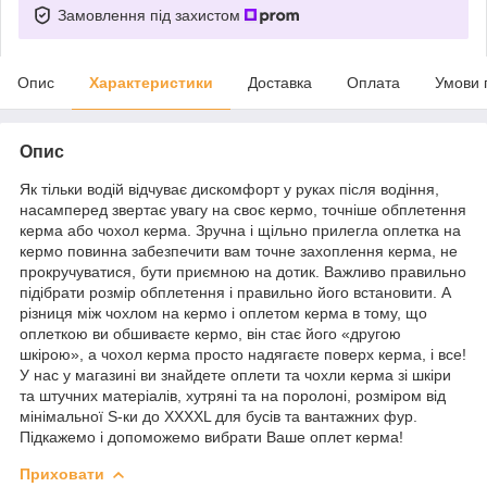
Замовлення під захистом
Опис
Характеристики
Доставка
Оплата
Умови 
Опис
Як тільки водій відчуває дискомфорт у руках після водіння,
насамперед звертає увагу на своє кермо, точніше обплетення
керма або чохол керма. Зручна і щільно прилегла оплетка на
кермо повинна забезпечити вам точне захоплення керма, не
прокручуватися, бути приємною на дотик. Важливо правильно
підібрати розмір обплетення і правильно його встановити. А
різниця між чохлом на кермо і оплетом керма в тому, що
оплеткою ви обшиваєте кермо, він стає його «другою
шкірою», а чохол керма просто надягаєте поверх керма, і все!
У нас у магазині ви знайдете оплети та чохли керма зі шкіри
та штучних матеріалів, хутряні та на поролоні, розміром від
мінімальної S-ки до XXXXL для бусів та вантажних фур.
Підкажемо і допоможемо вибрати Ваше оплет керма!
Приховати