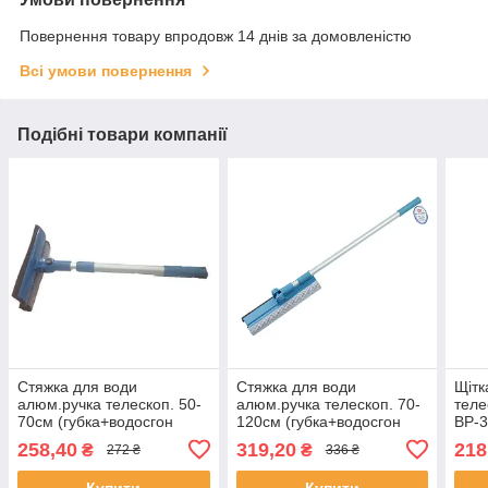
Повернення товару впродовж 14 днів за домовленістю
Всі умови повернення
Подібні товари компанії
Стяжка для води
Стяжка для води
Щітк
алюм.ручка телескоп. 50-
алюм.ручка телескоп. 70-
теле
70см (губка+водосгон
120см (губка+водосгон
BP-3
20см/угол наклона) BP-30
30см/угол наклона) BP-50
(12ш
258,40
319,20
218
₴
₴
272 ₴
336 ₴
BI-Plast
BI-Plast
Купити
Купити