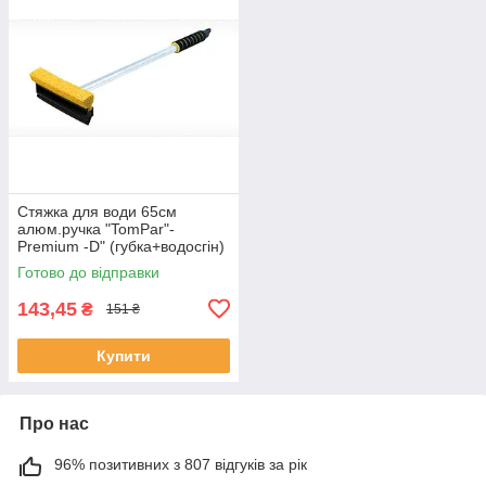
Стяжка для води 65см
алюм.ручка "TomPar"-
Premium -D" (губка+водосгін)
Польща (30шт/ящ)
Готово до відправки
143,45
₴
151 ₴
Купити
Про нас
96% позитивних з 807 відгуків за рік