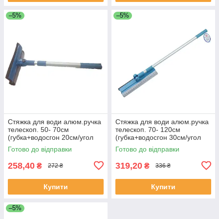
–5%
–5%
Стяжка для води алюм.ручка
Стяжка для води алюм.ручка
телескоп. 50- 70см
телескоп. 70- 120см
(губка+водосгон 20см/угол
(губка+водосгон 30см/угол
наклона) BP-30 BI-Plast
наклона) BP-50 BI-Plast
Готово до відправки
Готово до відправки
258,40
319,20
₴
₴
272 ₴
336 ₴
Купити
Купити
–5%