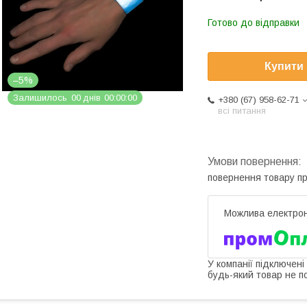
Готово до відправки
Купити
–5%
Залишилось
0
0
днів
0
0
0
0
0
0
+380 (67) 958-62-71
всі питання
повернення товару п
У компанії підключені
будь-який товар не п