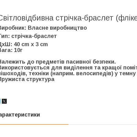
Світловідбивна стрічка-браслет (флік
Виробник: Власне виробництво
Тип: стрічка-браслет
ДхШ: 40 cm x 3 cm
Вага: 10г
Належить до предметів пасивної безпеки.
Використовується для виділення та кращої поміт
пішоходів, техніки (наприм. велосипедів) у темну
Пружиста структура
арактеристики