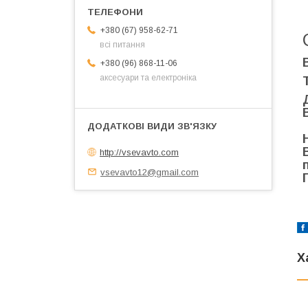
+380 (67) 958-62-71
всі питання
+380 (96) 868-11-06
аксесуари та електроніка
http://vsevavto.com
vsevavto12@gmail.com
Х