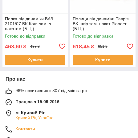
Полка під динаміки ВАЗ
Полиця під динаміки Таврія
2101/07 BK Кож. зам. з
BK шкір.зам. накат Pioneer
накатом (Б.Ц.)
(Б.Ц,)
Готово до відправки
Готово до відправки
463,60
618,45
₴
₴
488 ₴
651 ₴
Купити
Купити
Про нас
96% позитивних з 807 відгуків за рік
Працює з 15.09.2016
м. Кривий Ріг
Кривий Ріг, Україна
Контакти