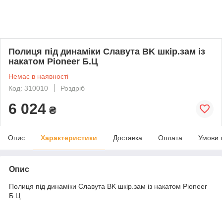
Полиця під динаміки Славута BK шкір.зам із
накатом Pioneer Б.Ц
Немає в наявності
Код: 310010
Роздріб
6 024
₴
Опис
Характеристики
Доставка
Оплата
Умови 
Опис
Полиця під динаміки Славута BK шкір.зам із накатом Pioneer
Б.Ц