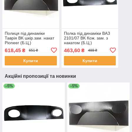
Полиця під динаміки
Полка під динаміки ВАЗ
Таврія BK шкір.зам. накат
2101/07 BK Кож. зам. з
Pioneer (Б.Ц,)
накатом (Б.Ц.)
618,45
463,60
₴
₴
651 ₴
488 ₴
Купити
Купити
Акційні пропозиції та новинки
–5%
–5%