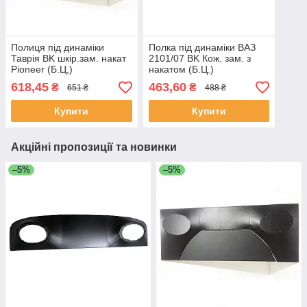
Полиця під динаміки
Полка під динаміки ВАЗ
Таврія BK шкір.зам. накат
2101/07 BK Кож. зам. з
Pioneer (Б.Ц,)
накатом (Б.Ц.)
618,45
463,60
₴
₴
651 ₴
488 ₴
Купити
Купити
Акційні пропозиції та новинки
–5%
–5%