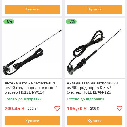
Купити
Купити
–5%
–5%
Антена авто на затискачі 70
Антена авто на затискачі 81
см/90 град. чорна телескоп/
см/90 град.чорна 0.8 м/
блістер Н61214/W114
блістер/ Н61141/АN-125
Ходова!
Готово до відправки
Готово до відправки
200,45
195,70
₴
₴
211 ₴
206 ₴
Купити
Купити