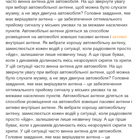
часто винна антена для автомобіля. На що звернути увагу
при виборі автомобільної антени, щоб можна було слухати
музику, а не звук двигуна автомобіля? Головне завдання, яке
має вирішувати антена – це забезпечення оптимального
прийому сигналу у міських умовах та за межами населених
пунктів. Автомобільні антени діляться за способом
розміщення на автомобілі зовнішні пасивні антени і
активні
внутрішні антени. Як вибрати хорошу автомобільну антену,
замислюється кожен водій у ситуації, коли радіохвиля просто
«йде», залишаючи лише незвичну тишу. А ще гірше буває,
коли з динаміків долинають якісь незрозумілі скрипи та хрипи.
У цій ситуації часто винна антена для автомобіля. На що
звернути увагу при виборі автомобільної антени, щоб можна
було слухати музику, а не звук двигуна автомобіля? Головне
завдання, яке має вирішувати антена – це забезпечення
оптимального прийому сигналу у міських умовах та за
межами населених пунктів. Автомобільні антени діляться за
способом розміщення на автомобілі зовнішні пасивні антени і
активні внутрішні антени. Як вибрати хорошу автомобільну
антену, замислюється кожен водій у ситуації, коли радіохвиля
просто «йде», залишаючи лише незвичну тишу. А ще гірше
буває, коли з динаміків долинають якісь незрозумілі скрипи та
хрипи. У цій ситуації часто винна антена для автомобіля.
Головне завдання, яке має вирішувати антена – це