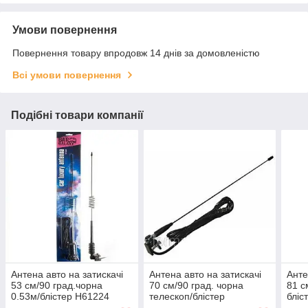
Умови повернення
Повернення товару впродовж 14 днів за домовленістю
Всі умови повернення
Подібні товари компанії
Антена авто на затискачі
Антена авто на затискачі
Анте
53 см/90 град.чорна
70 см/90 град. чорна
81 с
0.53м/блістер Н61224
телескоп/блістер
бліс
(Аналог AN-124) (24шт/
Н61214/W114
Ходо