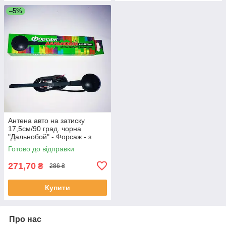
–5%
Антена авто на затиску
17,5см/90 град. чорна
"Дальнобой" - Форсаж - з
двома підсилювачами
Готово до відправки
271,70
₴
286 ₴
Купити
Про нас