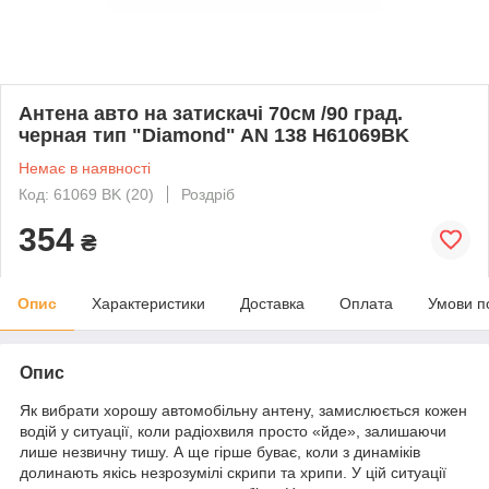
Антена авто на затискачі 70см /90 град.
черная тип "Diamond" AN 138 Н61069BK
Немає в наявності
Код: 61069 BK (20)
Роздріб
354
₴
Опис
Характеристики
Доставка
Оплата
Умови п
Опис
Як вибрати хорошу автомобільну антену, замислюється кожен
водій у ситуації, коли радіохвиля просто «йде», залишаючи
лише незвичну тишу. А ще гірше буває, коли з динаміків
долинають якісь незрозумілі скрипи та хрипи. У цій ситуації