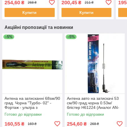
254,60
200,45
195
₴
₴
268 ₴
211 ₴
пач)
Купити
Купити
Акційні пропозиції та новинки
–5%
–5%
Антена на затисканні 68sм/90
Антена авто на затискачі 53
град. Чорна "Турбо- 02" -
см/90 град.чорна 0.53м/
Фортаж - ультра з
блістер Н61224 (Аналог AN-
підсилювачем - тонка
124) (24шт/пач)
Готово до відправки
Готово до відправки
160,55
254,60
₴
₴
169 ₴
268 ₴