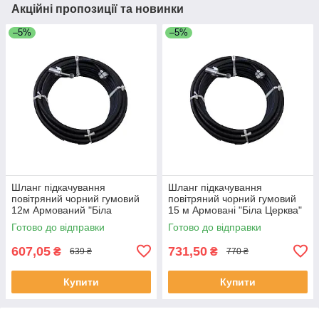
Акційні пропозиції та новинки
–5%
–5%
Шланг підкачування
Шланг підкачування
повітряний чорний гумовий
повітряний чорний гумовий
12м Армований "Біла
15 м Армовані "Біла Церква"
Церква" наконечник кутовий
наконечник кутовий
Готово до відправки
Готово до відправки
посилений.
посилений
607,05
731,50
₴
₴
639 ₴
770 ₴
Купити
Купити