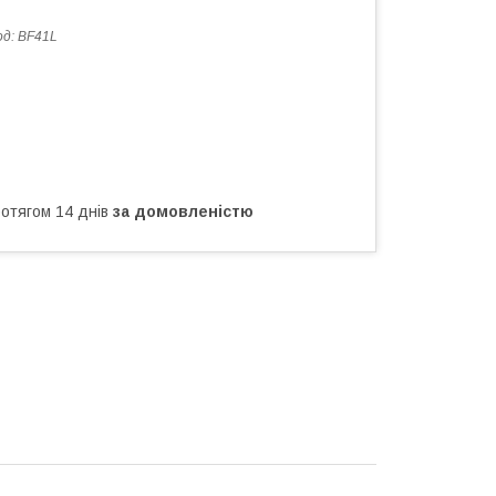
од:
BF41L
ротягом 14 днів
за домовленістю