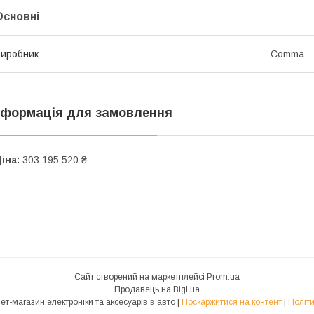
Основні
иробник
Comma
нформація для замовлення
іна:
303 195 520 ₴
Сайт створений на маркетплейсі
Prom.ua
Продавець на Bigl.ua
ВСЕ В АВТО - інтернет-магазин електроніки та аксесуарів в авто |
Поскаржитися на контент
|
Політи