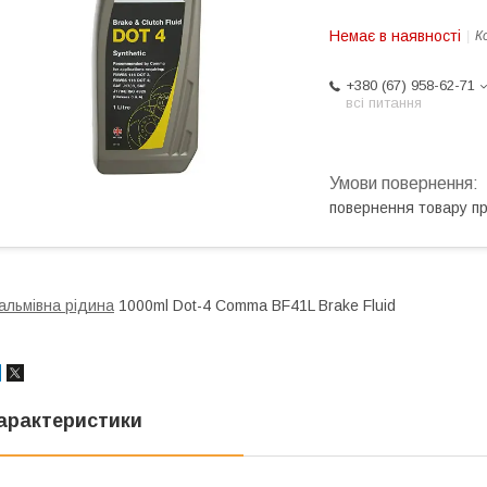
Немає в наявності
К
+380 (67) 958-62-71
всі питання
повернення товару п
альмівна рідина
1000ml Dot-4 Comma BF41L Brake Fluid
арактеристики