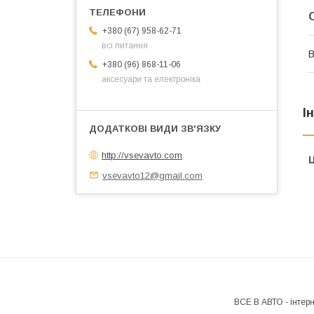
+380 (67) 958-62-71
всі питання
В
+380 (96) 868-11-06
аксесуари та електроніка
І
http://vsevavto.com
Ц
vsevavto12@gmail.com