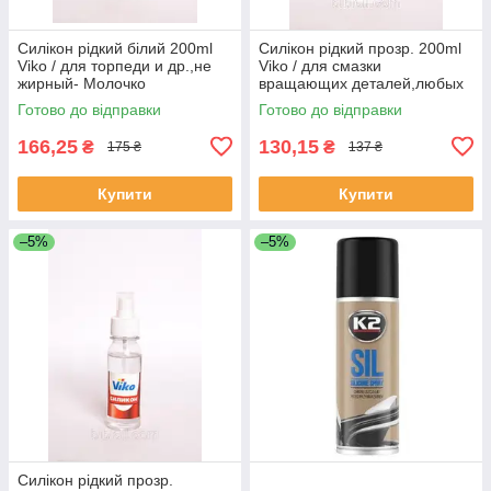
Силікон рідкий білий 200ml
Силікон рідкий прозр. 200ml
Viko / для торпеди и др.,не
Viko / для смазки
жирный- Молочко
вращающих деталей,любых
рез. изделий (40шт)
Готово до відправки
Готово до відправки
166,25
130,15
₴
₴
175 ₴
137 ₴
Купити
Купити
–5%
–5%
Силікон рідкий прозр.