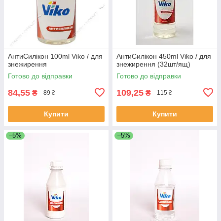
АнтиСилікон 100ml Viko / для
АнтиСилікон 450ml Viko / для
знежирення
знежирення (32шт/ящ)
Готово до відправки
Готово до відправки
84,55
109,25
₴
₴
89 ₴
115 ₴
Купити
Купити
–5%
–5%