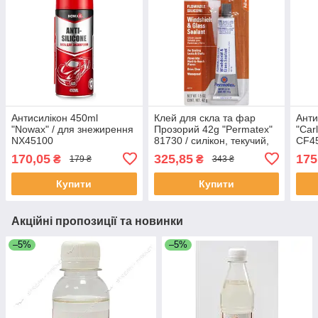
Антисилікон 450ml
Клей для скла та фар
Анти
"Nowax" / для знежирення
Прозорий 42g "Permatex"
"Car
NX45100
81730 / силікон, текучий,
CF4
анти-теч
170,05
325,85
175
₴
₴
179 ₴
343 ₴
Купити
Купити
Акційні пропозиції та новинки
–5%
–5%