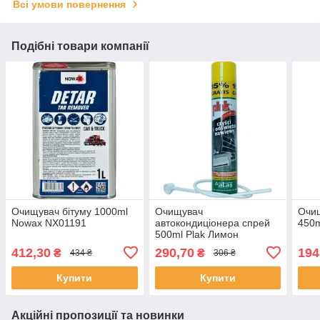
Всі умови повернення
Подібні товари компанії
Очищувач бітуму 1000ml
Очищувач
Очищ
Nowax NX01191
автокондиціонера спрей
450
500ml Plak Лимон
412,30
290,70
194
₴
₴
434 ₴
306 ₴
Купити
Купити
Акційні пропозиції та новинки