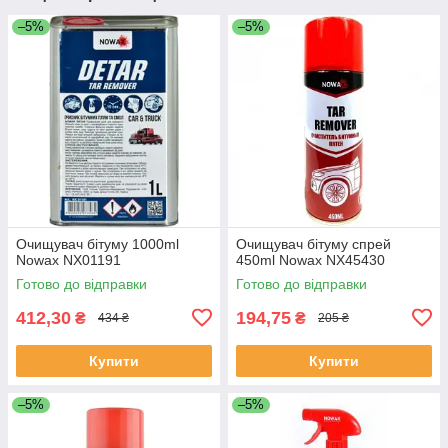
–5%
–5%
Очищувач бітуму 1000ml
Очищувач бітуму спрей
Nowax NX01191
450ml Nowax NX45430
Готово до відправки
Готово до відправки
412,30
194,75
₴
₴
434 ₴
205 ₴
Купити
Купити
–5%
–5%