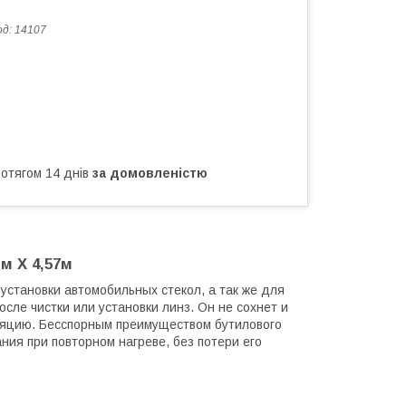
од:
14107
ротягом 14 днів
за домовленістю
м X 4,57м
становки автомобильных стекол, а так же для
сле чистки или установки линз. Он не сохнет и
ляцию. Бесспорным преимуществом бутилового
ния при повторном нагреве, без потери его