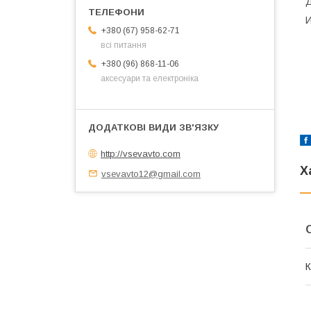
Д
И
+380 (67) 958-62-71
всі питання
+380 (96) 868-11-06
аксесуари та електроніка
http://vsevavto.com
Х
vsevavto12@gmail.com
К