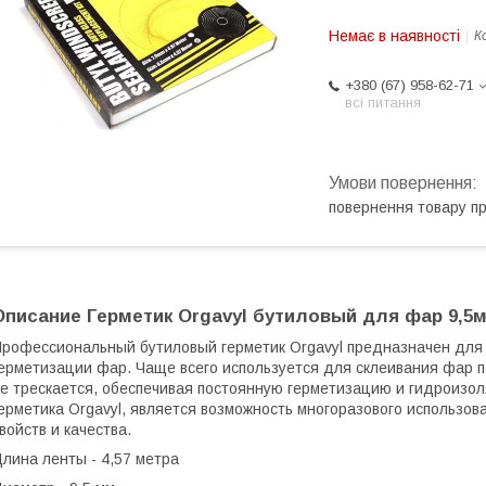
Немає в наявності
К
+380 (67) 958-62-71
всі питання
повернення товару п
Описание
Герметик Orgavyl бутиловый для фар 9,5м
рофессиональный бутиловый герметик Orgavyl предназначен для у
ерметизации фар. Чаще всего используется для склеивания фар по
е трескается, обеспечивая постоянную герметизацию и гидроизо
ерметика Orgavyl, является возможность многоразового использова
войств и качества.
лина ленты - 4,57 метра