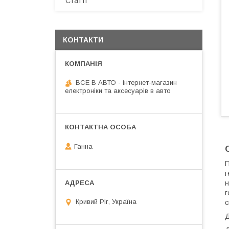
Статті
КОНТАКТИ
ВСЕ В АВТО - інтернет-магазин
електроніки та аксесуарів в авто
Ганна
П
г
н
г
Кривий Ріг, Україна
с
Д