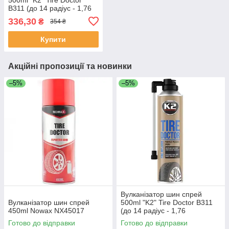
B311 (до 14 радіус - 1,76
атмосфер)
336,30
₴
354 ₴
Купити
Акційні пропозиції та новинки
–5%
–5%
Вулканізатор шин спрей
Вулканізатор шин спрей
500ml "K2" Tire Doctor B311
450ml Nowax NX45017
(до 14 радіус - 1,76
атмосфер)
Готово до відправки
Готово до відправки