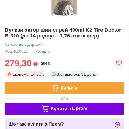
Вулканізатор шин спрей 400ml K2 Tire Doctor
B-310 (до 14 радиус - 1,76 атмосфер)
Готово до відправки
Код: K20020
Роздріб
279,30
₴
294 ₴
Економія
14.70 ₴
Залишилось
31 день
Купити
або
Купити з
Що таке купити з Пром?