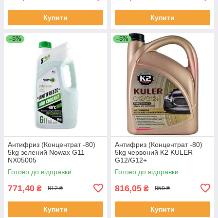
Купити
Купити
–5%
–5%
Антифриз (Концентрат -80)
Антифриз (Концентрат -80)
5kg зелений Nowax G11
5kg червоний K2 KULER
NX05005
G12/G12+
Готово до відправки
Готово до відправки
771,40
816,05
₴
₴
812 ₴
859 ₴
Купити
Купити