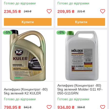
Готово до відправки
Готово до відправки
236,55
209,95
₴
₴
249 ₴
221 ₴
Купити
Купити
–5%
–5%
Антифриз (Концентрат -80)
Антифриз (Концентрат -80)
5kg зелений Molder G11 KF-
5kg зелений K2 KULER
050-G11GRN
Готово до відправки
Готово до відправки
798,95
934,80
₴
₴
841 ₴
984 ₴