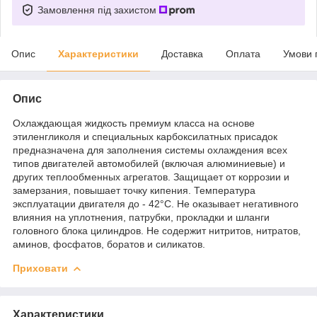
Замовлення під захистом
Опис
Характеристики
Доставка
Оплата
Умови 
Опис
Охлаждающая жидкость премиум класса на основе
этиленгликоля и специальных карбоксилатных присадок
предназначена для заполнения системы охлаждения всех
типов двигателей автомобилей (включая алюминиевые) и
других теплообменных агрегатов. Защищает от коррозии и
замерзания, повышает точку кипения. Температура
эксплуатации двигателя до - 42°С. Не оказывает негативного
влияния на уплотнения, патрубки, прокладки и шланги
головного блока цилиндров. Не содержит нитритов, нитратов,
аминов, фосфатов, боратов и силикатов.
Приховати
Характеристики