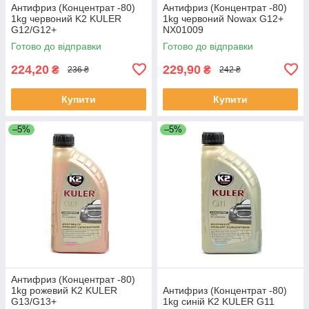
Антифриз (Концентрат -80)
Антифриз (Концентрат -80)
1kg червоний K2 KULER
1kg червоний Nowax G12+
G12/G12+
NX01009
Готово до відправки
Готово до відправки
224,20
229,90
₴
₴
236 ₴
242 ₴
Купити
Купити
–5%
–5%
Антифриз (Концентрат -80)
1kg рожевий K2 KULER
Антифриз (Концентрат -80)
G13/G13+
1kg синій K2 KULER G11