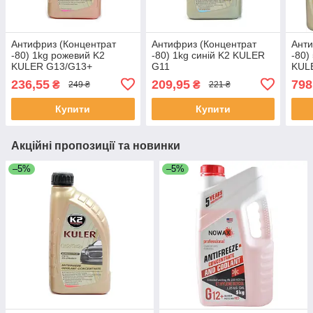
Антифриз (Концентрат
Антифриз (Концентрат
Анти
-80) 1kg рожевий K2
-80) 1kg синій K2 KULER
-80)
KULER G13/G13+
G11
KUL
236,55
209,95
798
₴
₴
249 ₴
221 ₴
Купити
Купити
Акційні пропозиції та новинки
–5%
–5%