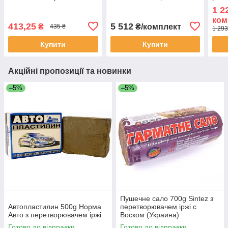
підголівником
1 2
ком
413,25
5 512
₴
₴/комплект
435 ₴
1 293
Купити
Купити
Акційні пропозиції та новинки
–5%
–5%
Пушечне сало 700g Sintez з
Автопластилин 500g Норма
перетворювачем іржі с
Авто з перетворювачем іржі
Воском (Украина)
Готово до відправки
Готово до відправки