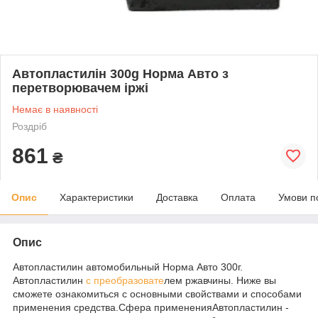
Автопластилін 300g Норма Авто з
перетворювачем іржі
Немає в наявності
Роздріб
861
₴
Опис
Характеристики
Доставка
Оплата
Умови п
Опис
Автопластилин автомобильный Норма Авто 300г.
Автопластилин
с преобразовате
лем ржавчины. Ниже вы
сможете ознакомиться с основными свойствами и способами
применения средства.Сфера примененияАвтопластилин -