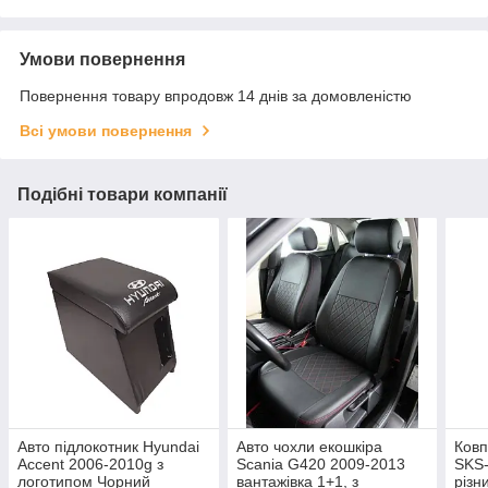
Умови повернення
Повернення товару впродовж 14 днів за домовленістю
Всі умови повернення
Подібні товари компанії
Авто підлокотник Hyundai
Авто чохли екошкіра
Ковп
Accent 2006-2010g з
Scania G420 2009-2013
SKS-
логотипом Чорний
вантажівка 1+1, з
різн