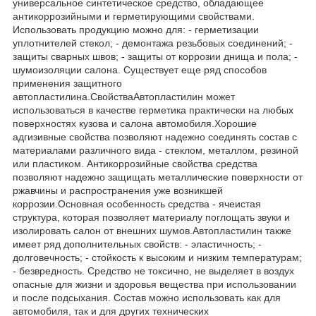
универсальное синтетическое средство, обладающее
антикоррозийными и герметирующими свойствами.
Использовать продукцию можно для: - герметизации
уплотнителей стекол; - демонтажа резьбовых соединений; -
защиты сварных швов; - защиты от коррозии днища и пола; -
шумоизоляции салона. Существует еще ряд способов
применения защитного
автопластилина.СвойстваАвтопластилин может
использоваться в качестве герметика практически на любых
поверхностях кузова и салона автомобиля.Хорошие
адгизивные свойства позволяют надежно соединять состав с
материалами различного вида - стеклом, металлом, резиной
или пластиком. Антикоррозийные свойства средства
позволяют надежно защищать металлические поверхности от
ржавчины и распространения уже возникшей
коррозии.Основная особенность средства - ячеистая
структура, которая позволяет материалу поглощать звуки и
изолировать салон от внешних шумов.Автопластилин также
имеет ряд дополнительных свойств: - эластичность; -
долговечность; - стойкость к высоким и низким температурам;
- безвредность. Средство не токсично, не выделяет в воздух
опасные для жизни и здоровья вещества при использовании
и после подсыхания. Состав можно использовать как для
автомобиля, так и для других технических