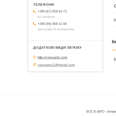
+380 (67) 958-62-71
всі питання
К
+380 (96) 868-11-06
аксесуари та електроніка
І
http://vsevavto.com
Ц
vsevavto12@gmail.com