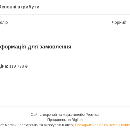
Основні атрибути
олір
Чорний
нформація для замовлення
іна:
119 778 ₴
Сайт створений на маркетплейсі
Prom.ua
Продавець на Bigl.ua
ВСЕ В АВТО - інтернет-магазин електроніки та аксесуарів в авто |
Поскаржитися на контент
|
Політи