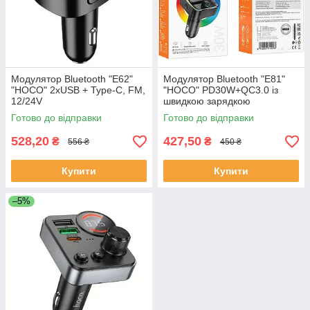
Модулятор Bluetooth "E62"
Модулятор Bluetooth "E81"
"HOCO" 2хUSB + Type-C, FM,
"HOCO" PD30W+QC3.0 із
12/24V
швидкою зарядкою
Готово до відправки
Готово до відправки
528,20
427,50
₴
₴
556 ₴
450 ₴
Купити
Купити
–5%