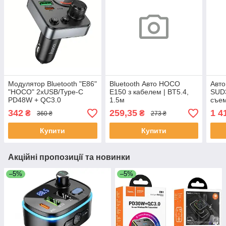
Модулятор Bluetooth "E86"
Bluetooth Авто HOCO
Авто
"HOCO" 2хUSB/Type-C
E150 з кабелем | BT5.4,
SUD3
PD48W + QC3.0
1.5м
съем
усил
342
259,35
1 4
₴
₴
360 ₴
273 ₴
Купити
Купити
Акційні пропозиції та новинки
–5%
–5%