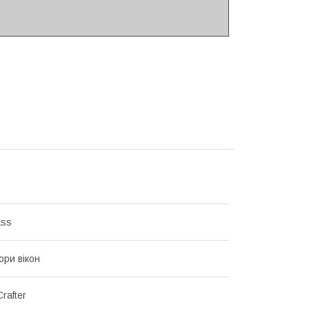
ass
ри вікон
Crafter