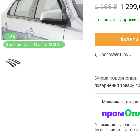
1 299,
1 368 ₴
Готово до відправки
–5%
Купити
Залишилось
0
0
днів
0
0
0
0
0
0
+380968681106
повернення товару п
У компанії підключені
будь-який товар не п