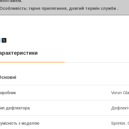
монтажем.
Особливість: гарне прилягання, довгий термін служби .
арактеристики
Основні
иробник
Voron Gl
ип дефлектора
Дефлекто
умісність з моделлю
Sprinter, 