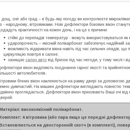
 дощ, сніг або град – в будь-яку погоду ви контролюєте мікрокліма
о - народному, вітровиками. Нові дефлектори бокових вікон станут
одадуть практичності на кожен день, і на це є причини:
стійкі до перепадів температур - можуть використовуваться як вл
ударопрочність – якісний полікарбонат забезпечує надійний за
можливість відкривати вікна навіть під час сильних опадів, що п
циркуляцію повітря в салоні;
захищає
салон авто
від бризок під час негоди, у тому числі і 
ефлектори вікон виділяють поєднання гарної якості та прийнятн
ільшості автолюбителів.
ітровики бічних вікон наклеюються на рамку двері за допомогою д
емно-димчастий. На машині дефлектори виглядають повністю темн
ідмінно проглядається. Дефлектори вікон приховають Ваші очі від 
верей.
Матеріал: високоякісний полікарбонат.
Комплект: 4 вітровика (або пара якщо це передні дефлекто
Встановлюється на двосторонній скотч (в комплекті), пов