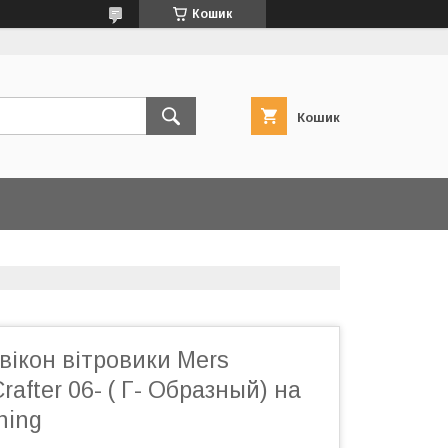
Кошик
Кошик
ікон вітровики Mers
rafter 06- ( Г- Образный) на
ning