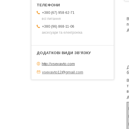
+380 (67) 958-62-71
В
всі питання
п
+380 (96) 868-11-06
д
аксесуари та електроніка
http://vsevavto.com
Д
vsevavto12@gmail.com
б
В
т
в
д