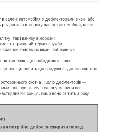
т в салоні автомобіля з дефлекторами вікон, або
ь родзинкою в тюнінгу вашого автомобіля, плюс
ітку, так і взимку в морози;
хист та тривалий термін служби;
озбавляє запітнілих вікон і забезпечує
від автомобілів, що проїжджають повз.
ою ціною, що робить цю продукцію доступною для
востороннього скотча . Колір дефлекторів —
ими, але при цьому з салону машини все
настирливого сонця, якщо воно світить з боку
ри)
ерхня потрібно добре знежирити перед