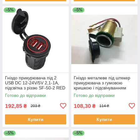
–5%
–5%
Гніздо прикурювача під 2
Гніздо металеве під штекер
USB DC 12-24V/5V 2,1-1A,
прикурювача з гумовою
підсвітка з різзю SF-50-2 RED
кришкою і підсвічуванням
AG-1018-1 Зелена
Готово до відправки
Готово до відправки
192,85
108,30
₴
₴
203 ₴
114 ₴
Купити
Купити
–5%
–5%