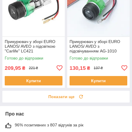
Прикурювач у зборі EURO
Прикурювач у зборі EURO
LANOS/ AVEO з підсвіткою
LANOS/ AVEO з
"Carlife" LC421
підсвічуванням AG-1010
Готово до відправки
Готово до відправки
209,95
130,15
₴
₴
221 ₴
137 ₴
Купити
Купити
Показати ще
Про нас
96% позитивних з 807 відгуків за рік