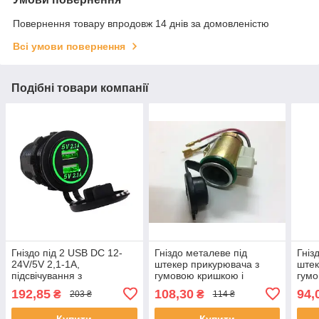
Повернення товару впродовж 14 днів за домовленістю
Всі умови повернення
Подібні товари компанії
Гніздо під 2 USB DC 12-
Гніздо металеве під
Гніз
24V/5V 2,1-1A,
штекер прикурювача з
штек
підсвічування з
гумовою кришкою і
гум
різьбленням SF-5-2
підсвічуванням AG-1018-1
101
192,85
108,30
94,
₴
₴
203 ₴
114 ₴
GREEN
Зелена
Купити
Купити