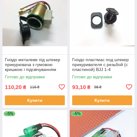
Гніздо металеве під штекер
Гніздо пластмас под штекер
прикурювача з гумовою
прикуривателя с резьбой (с
кришкою і підсвічуванням
пластиной) BJJ 1-4
AG-1018-1 Синя
Готово до відправки
Готово до відправки
110,20
93,10
₴
₴
116 ₴
98 ₴
Купити
Купити
–5%
–5%