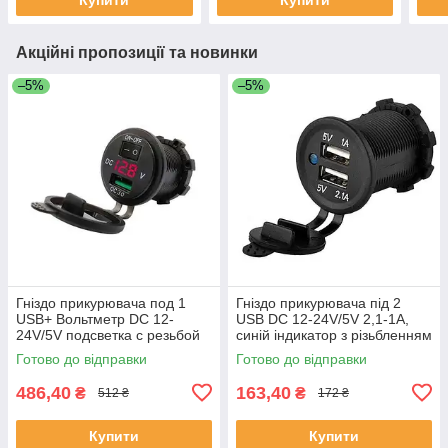
Акційні пропозиції та новинки
–5%
–5%
Гніздо прикурювача под 1
Гніздо прикурювача під 2
USB+ Вольтметр DC 12-
USB DC 12-24V/5V 2,1-1A,
24V/5V подсветка с резьбой
синій індикатор з різьбленням
P-10 Red QC 3.0
Готово до відправки
Готово до відправки
(выключатель)
486,40
163,40
₴
₴
512 ₴
172 ₴
Купити
Купити