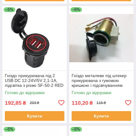
–5%
–5%
Гніздо прикурювача під 2
Гніздо металеве під штекер
USB DC 12-24V/5V 2,1-1A,
прикурювача з гумовою
підсвітка з різзю SF-50-2 RED
кришкою і підсвічуванням
AG-1018-1 Синя
Готово до відправки
Готово до відправки
192,85
110,20
₴
₴
203 ₴
116 ₴
Купити
Купити
–5%
–5%