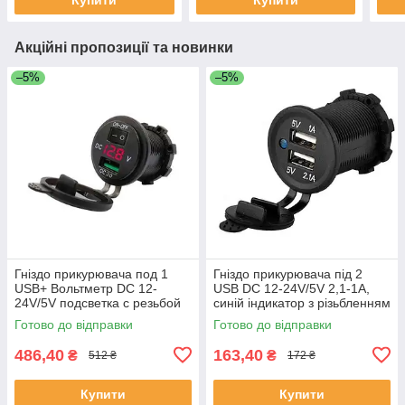
Акційні пропозиції та новинки
–5%
–5%
Гніздо прикурювача под 1
Гніздо прикурювача під 2
USB+ Вольтметр DC 12-
USB DC 12-24V/5V 2,1-1A,
24V/5V подсветка с резьбой
синій індикатор з різьбленням
P-10 Red QC 3.0
Готово до відправки
Готово до відправки
(выключатель)
486,40
163,40
₴
₴
512 ₴
172 ₴
Купити
Купити