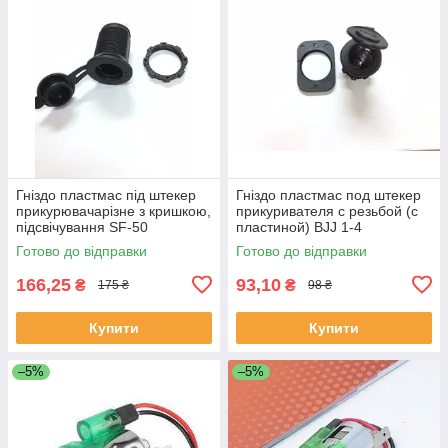
Гніздо пластмас під штекер
Гніздо пластмас под штекер
прикурювачарізне з кришкою,
прикуривателя с резьбой (с
підсвічування SF-50
пластиной) BJJ 1-4
Оранжевий
Готово до відправки
Готово до відправки
166,25
93,10
₴
₴
175 ₴
98 ₴
Купити
Купити
–5%
–5%