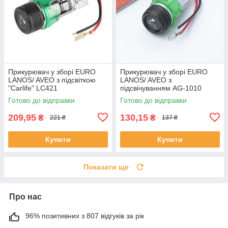
Прикурювач у зборі EURO
Прикурювач у зборі EURO
LANOS/ AVEO з підсвіткою
LANOS/ AVEO з
"Carlife" LC421
підсвічуванням AG-1010
Готово до відправки
Готово до відправки
209,95
130,15
₴
₴
221 ₴
137 ₴
Купити
Купити
Показати ще
Про нас
96% позитивних з 807 відгуків за рік