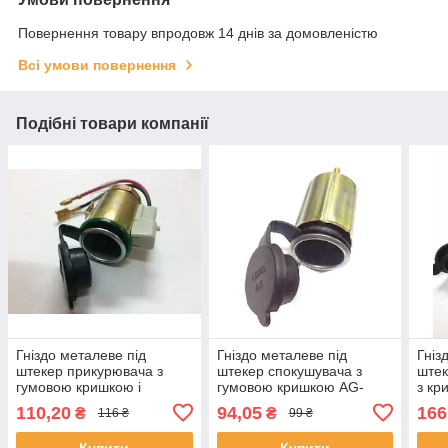
Повернення товару впродовж 14 днів за домовленістю
Всі умови повернення
Подібні товари компанії
Гніздо металеве під
Гніздо металеве під
Гніз
штекер прикурювача з
штекер спокушувача з
штек
гумовою кришкою і
гумовою кришкою AG-
з кр
підсвічуванням AG-1018-1
1018
SF-
110,20
94,05
166
₴
₴
116 ₴
99 ₴
Синя
Купити
Купити