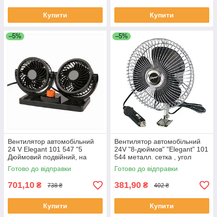
Купити
Купити
–5%
–5%
Вентилятор автомобільний
Вентилятор автомобільний
24 V Elegant 101 547 "5
24V "8-дюймов" "Elegant" 101
Дюймовий подвійний, на
544 металл. сетка , угол
скотчі
поворота 120*
Готово до відправки
Готово до відправки
701,10
381,90
₴
₴
738 ₴
402 ₴
Купити
Купити