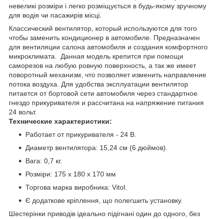
невеликі розміри і легко розміщується в будь-якому зручному
для водія чи пасажирів місці.
Классический вентилятор, который используются для того
чтобы заменить кондиционер в автомобиле. Предназначен
для вентиляции салона автомобиля и создания комфортного
микроклимата. Данная модель крепится при помощи
саморезов на любую ровную поверхность, а так же имеет
поворотный механизм, что позволяет изменить направление
потока воздуха. Для удобства эксплуатации вентилятор
питается от бортовой сети автомобиля через стандартное
гнездо прикуривателя и рассчитана на напряжение питания
24 вольт.
Технические характеристики:
Работает от прикуривателя - 24 В.
Диаметр вентилятора: 15,24 см (6 дюймов).
Вага: 0,7 кг.
Розміри: 175 х 180 х 170 мм
Торгова марка виробника: Vitol.
Є додаткове кріплення, що полегшить установку.
Шестерінки приводів ідеально підігнані один до одного, без