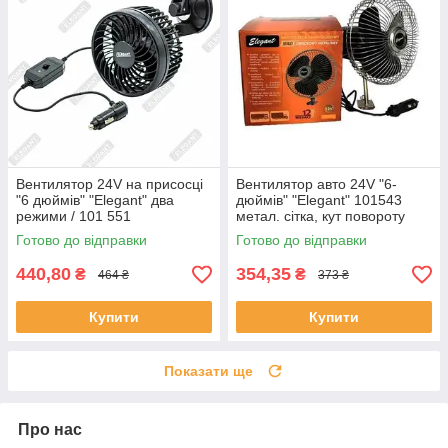
Вентилятор 24V на присосці
Вентилятор авто 24V "6-
"6 дюймів" "Elegant" два
дюймів" "Elegant" 101543
режими / 101 551
метал. сітка, кут повороту
120*
Готово до відправки
Готово до відправки
440,80
354,35
₴
₴
464 ₴
373 ₴
Купити
Купити
Показати ще
Про нас