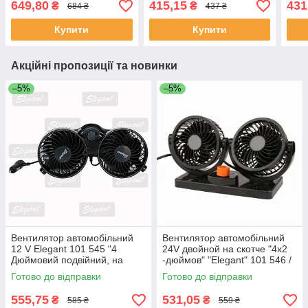
649,80
415,15
431
₴
₴
684 ₴
437 ₴
Купити
Купити
Акційні пропозиції та новинки
–5%
–5%
Вентилятор автомобільний
Вентилятор автомобільний
12 V Elegant 101 545 "4
24V двойной на скотче "4x2
Дюймовий подвійний, на
-дюймов" "Elegant" 101 546 /
скотчі
два режима
Готово до відправки
Готово до відправки
555,75
531,05
₴
₴
585 ₴
559 ₴