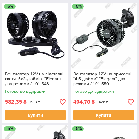
–5%
–5%
Вентилятор 12V на підставці
Вентилятор 12V на присосці
скотч "5x2-дюймів" "Elegant"
"4,5 дюйми" "Elegant" два
два режими / 101 548
режими / 101 550
Готово до відправки
Готово до відправки
582,35
404,70
₴
₴
613 ₴
426 ₴
Купити
Купити
–5%
–5%