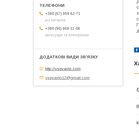
Д
с
з
+380 (67) 958-62-71
с
всі питання
П
+380 (96) 868-11-06
д
аксесуари та електроніка
Х
http://vsevavto.com
vsevavto12@gmail.com
В
К