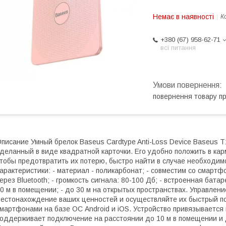
Немає в наявності
К
+380 (67) 958-62-71
всі питання
повернення товару п
писание Умный брелок Baseus Cardtype Anti-Loss Device Baseus T1 
деланный в виде квадратной карточки. Его удобно положить в кар
тобы предотвратить их потерю, быстро найти в случае необходимо
арактеристики: - материал - поликарбонат; - совместим со смартф
ерез Bluetooth; - громкость сигнала: 80-100 Дб; - встроенная бата
0 м в помещении; - до 30 м на открытых пространствах. Управле
естонахождение ваших ценностей и осуществляйте их быстрый по
мартфонами на базе ОС Android и iOS. Устройство привязывается 
оддерживает подключение на расстоянии до 10 м в помещении и д