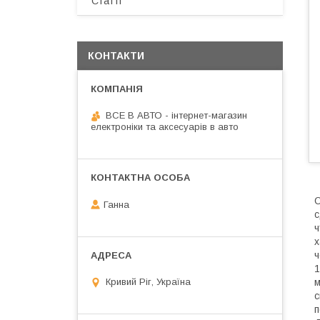
Статті
КОНТАКТИ
ВСЕ В АВТО - інтернет-магазин
електроніки та аксесуарів в авто
О
Ганна
с
ч
х
ч
1
Кривий Ріг, Україна
м
с
п