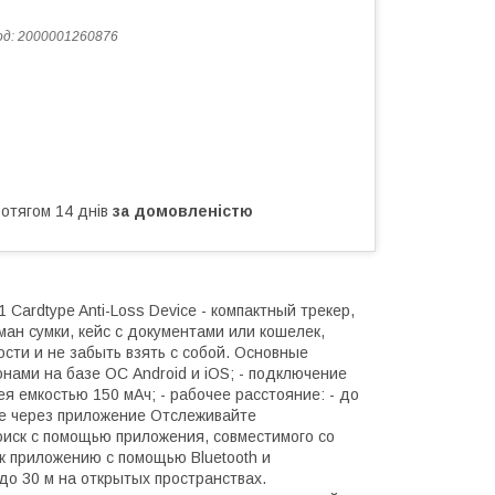
од:
2000001260876
ротягом 14 днів
за домовленістю
Cardtype Anti-Loss Device - компактный трекер,
ман сумки, кейс с документами или кошелек,
сти и не забыть взять с собой. Основные
онами на базе ОС Android и iOS; - подключение
рея емкостью 150 мАч; - рабочее расстояние: - до
ние через приложение Отслеживайте
иск с помощью приложения, совместимого со
к приложению с помощью Bluetooth и
о 30 м на открытых пространствах.