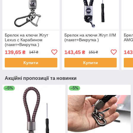
Брелок на ключи Жгут
Брелок на ключи Жгут ///М
Брел
Lexus с Карабином
(пакет+Викрутка )
AMG 
(пакет+Викрутка )
139,65
143,45
143
₴
₴
147 ₴
151 ₴
Купити
Купити
Акційні пропозиції та новинки
–5%
–5%