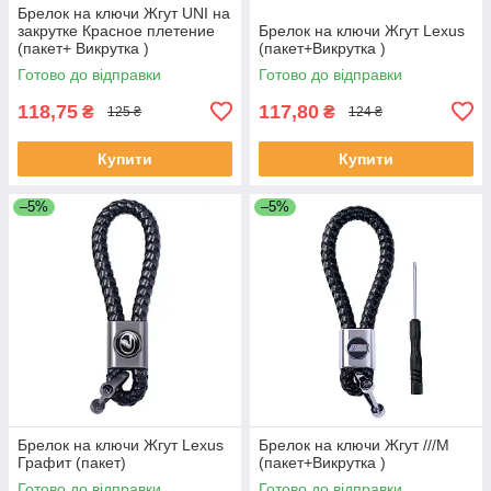
Брелок на ключи Жгут UNI на
закрутке Красное плетение
Брелок на ключи Жгут Lexus
(пакет+ Викрутка )
(пакет+Викрутка )
Готово до відправки
Готово до відправки
118,75
117,80
₴
₴
125 ₴
124 ₴
Купити
Купити
–5%
–5%
Брелок на ключи Жгут Lexus
Брелок на ключи Жгут ///М
Графит (пакет)
(пакет+Викрутка )
Готово до відправки
Готово до відправки