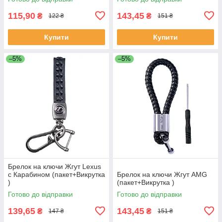
115,90
143,45
₴
₴
122 ₴
151 ₴
Купити
Купити
–5%
–5%
Брелок на ключи Жгут Lexus
с Карабином (пакет+Викрутка
Брелок на ключи Жгут AMG
)
(пакет+Викрутка )
Готово до відправки
Готово до відправки
139,65
143,45
₴
₴
147 ₴
151 ₴