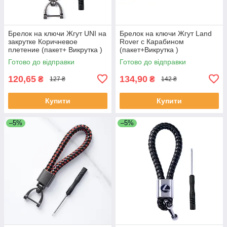
Брелок на ключи Жгут UNI на
Брелок на ключи Жгут Land
закрутке Коричневое
Rover с Карабином
плетение (пакет+ Викрутка )
(пакет+Викрутка )
Готово до відправки
Готово до відправки
120,65
134,90
₴
₴
127 ₴
142 ₴
Купити
Купити
–5%
–5%