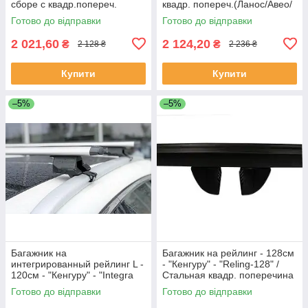
сборе с квадр.попереч.
квадр. попереч.(Ланос/Авео/
(1,2м/1,3м)"Кенгуру" 2
Славута) аналог D-1
Готово до відправки
Готово до відправки
планки
2 021,60
2 124,20
₴
₴
2 128 ₴
2 236 ₴
Купити
Купити
–5%
–5%
Багажник на
Багажник на рейлинг - 128cм
интегрированный рейлинг L -
- "Кенгуру" - "Reling-128" /
120см - "Кенгуру" - "Integra
Стальная квадр. поперечина
Aero Techno" захват от 33мм
Готово до відправки
Готово до відправки