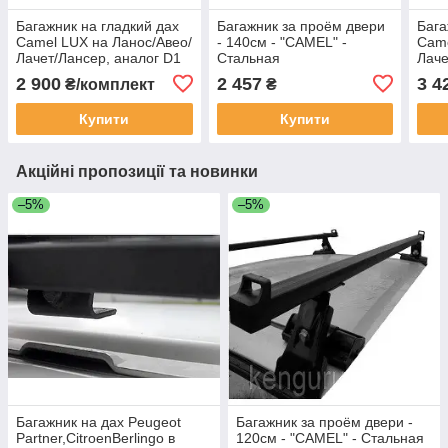
Багажник на гладкий дах
Багажник за проём двери
Бага
Camel LUX на Ланос/Авео/
- 140см - "CAMEL" -
Came
Лачет/Лансер, аналог D1
Стальная
Лаче
Амоѕ, 2 алюм. поперечки
квадр.поперечина (Ланос/
Амоѕ
2 900
2 457
3 4
₴/комплект
₴
130см
Авео/Славута)аналог D-1
160
Купити
Купити
Акційні пропозиції та новинки
–5%
–5%
Багажник на дах Peugeot
Багажник за проём двери -
Partner,CitroenBerlingo в
120см - "CAMEL" - Стальная