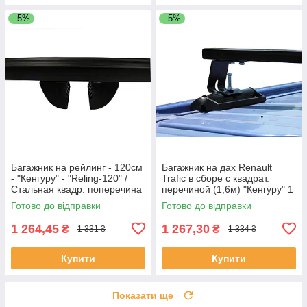
–5%
–5%
Багажник на рейлинг - 120cм
Багажник на дах Renault
- "Кенгуру" - "Reling-120" /
Trafic в сборе с квадрат.
Стальная квадр. поперечина
перечиной (1,6м) "Кенгуру" 1
планка
Готово до відправки
Готово до відправки
1 264,45
1 267,30
₴
₴
1 331 ₴
1 334 ₴
Купити
Купити
Показати ще