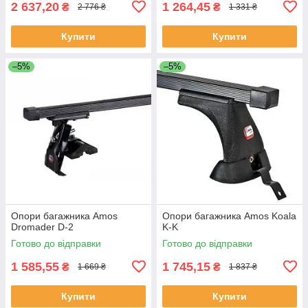
2 637,20
1 264,45
₴
₴
2 776 ₴
1 331 ₴
Купити
Купити
–5%
–5%
Опори багажника Amos
Опори багажника Amos Koala
Dromader D-2
K-K
Готово до відправки
Готово до відправки
1 585,55
1 745,15
₴
₴
1 669 ₴
1 837 ₴
Купити
Купити