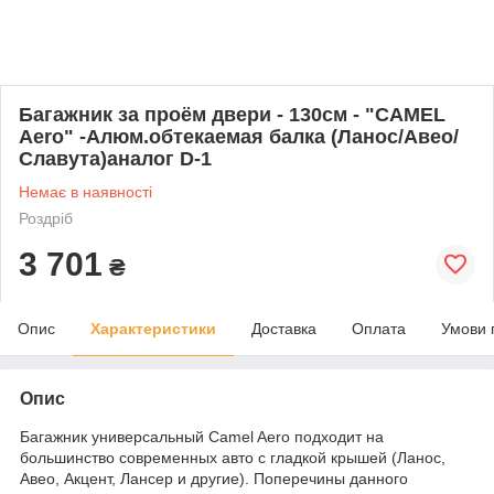
Багажник за проём двери - 130см - "CAMEL
Aero" -Алюм.обтекаемая балка (Ланос/Авео/
Славута)аналог D-1
Немає в наявності
Роздріб
3 701
₴
Опис
Характеристики
Доставка
Оплата
Умови 
Опис
Багажник универсальный Camel Aero подходит на
большинство современных авто с гладкой крышей (Ланос,
Авео, Акцент, Лансер и другие). Поперечины данного