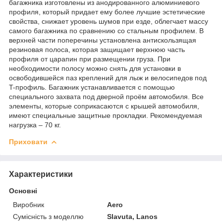
багажника изготовлены из анодированного алюминиевого
профиля, который придает ему более лучшие эстетические
свойства, снижает уровень шумов при езде, облегчает массу
самого багажника по сравнению со стальным профилем. В
верхней части поперечины установлена антискользящая
резиновая полоса, которая защищает верхнюю часть
профиля от царапин при размещении груза. При
необходимости полосу можно снять для установки в
освободившейся паз креплений для лыж и велосипедов под
T-профиль. Багажник устанавливается с помощью
специального захвата под дверной проём автомобиля. Все
элементы, которые соприкасаются с крышей автомобиля,
имеют специальные защитные прокладки. Рекомендуемая
нагрузка – 70 кг.
Приховати
Характеристики
Основні
Виробник
Aero
Сумісність з моделлю
Slavuta, Lanos