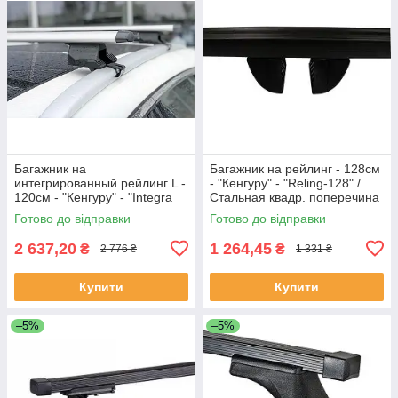
Багажник на
Багажник на рейлинг - 128cм
интегрированный рейлинг L -
- "Кенгуру" - "Reling-128" /
120см - "Кенгуру" - "Integra
Стальная квадр. поперечина
Aero Techno" захват от 33мм
Готово до відправки
Готово до відправки
2 637,20
1 264,45
₴
₴
2 776 ₴
1 331 ₴
Купити
Купити
–5%
–5%