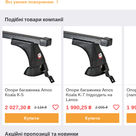
Всі умови повернення
Подібні товари компанії
Опори багажника Amos
Опори багажника Amos
Опо
Koala K-5
Koala K-7 /підходить на
(лап
Lanos
2 027,30
1 990,25
1 9
₴
₴
2 134 ₴
2 095 ₴
Купити
Купити
Акційні пропозиції та новинки