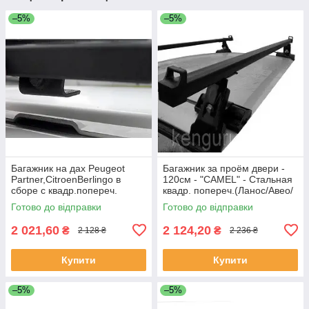
–5%
–5%
Багажник на дах Peugeot
Багажник за проём двери -
Partner,CitroenBerlingo в
120см - "CAMEL" - Стальная
сборе с квадр.попереч.
квадр. попереч.(Ланос/Авео/
(1,2м/1,3м)"Кенгуру" 2
Славута) аналог D-1
Готово до відправки
Готово до відправки
планки
2 021,60
2 124,20
₴
₴
2 128 ₴
2 236 ₴
Купити
Купити
–5%
–5%