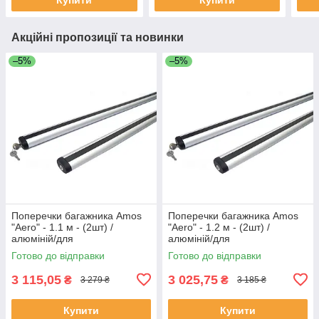
Акційні пропозиції та новинки
–5%
–5%
Поперечки багажника Amos
Поперечки багажника Amos
"Aero" - 1.1 м - (2шт) /
"Aero" - 1.2 м - (2шт) /
алюміній/для
алюміній/для
лап:Dromader/Koala/Alfa/Futu
лап:Dromader/Koala/Alfa/Futu
Готово до відправки
Готово до відправки
ra/Nowy/Beta
ra/Nowy/Beta
3 115,05
3 025,75
₴
₴
3 279 ₴
3 185 ₴
Купити
Купити