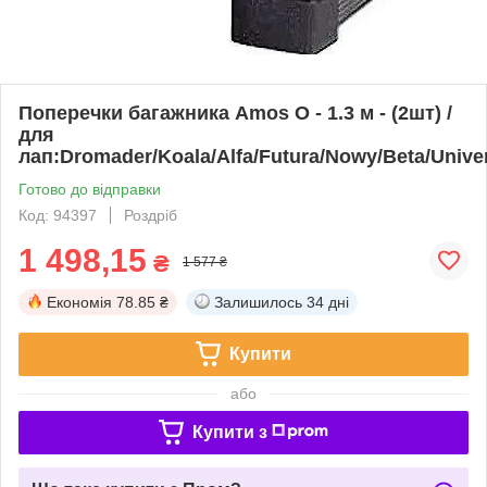
Поперечки багажника Amos O - 1.3 м - (2шт) /
для
лап:Dromader/Koala/Alfa/Futura/Nowy/Beta/Unive
Готово до відправки
Код: 94397
Роздріб
1 498,15
₴
1 577 ₴
Економія
78.85 ₴
Залишилось
34 дні
Купити
або
Купити з