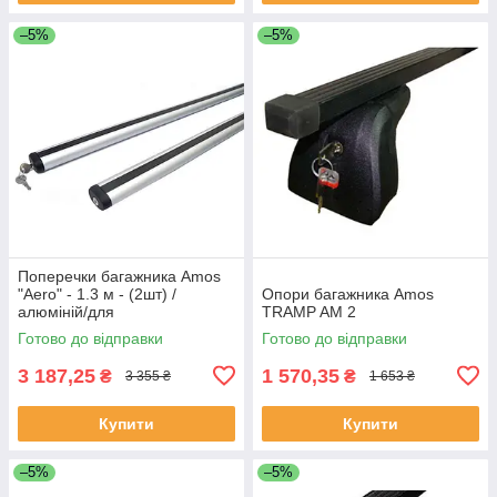
–5%
–5%
Поперечки багажника Amos
"Aero" - 1.3 м - (2шт) /
Опори багажника Amos
алюміній/для
TRAMP AM 2
лап:Dromader/Koala/Alfa/Futu
Готово до відправки
Готово до відправки
ra/Nowy/Beta
3 187,25
1 570,35
₴
₴
3 355 ₴
1 653 ₴
Купити
Купити
–5%
–5%