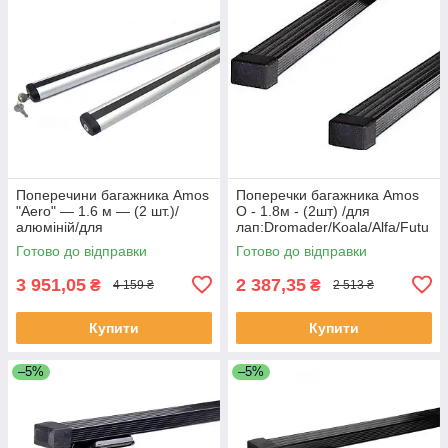
Поперечини багажника Amos
Поперечки багажника Amos
"Aero" — 1.6 м — (2 шт.)/
O - 1.8м - (2шт) /для
алюміній/для
лап:Dromader/Koala/Alfa/Futu
лап:Dromader/Koala/Alfa/Futu
ra/Nowy/Beta/Universaly/Bus
Готово до відправки
Готово до відправки
ra/Nowy/Beta
3 951,05
2 387,35
₴
₴
4 159 ₴
2 513 ₴
Купити
Купити
–5%
–5%