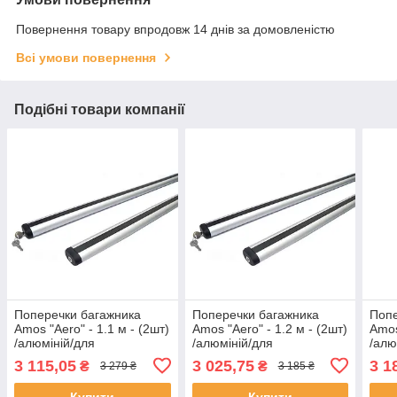
Повернення товару впродовж 14 днів за домовленістю
Всі умови повернення
Подібні товари компанії
Поперечки багажника
Поперечки багажника
Попе
Amos "Aero" - 1.1 м - (2шт)
Amos "Aero" - 1.2 м - (2шт)
Amos
/алюміній/для
/алюміній/для
/алю
лап:Dromader/Koala/Alfa/Futura/Nowy/Beta
лап:Dromader/Koala/Alfa/Futura/No
лап:
3 115,05
3 025,75
3 1
₴
₴
3 279 ₴
3 185 ₴
Купити
Купити