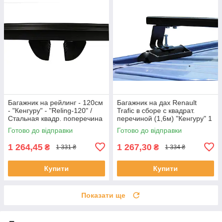
Багажник на рейлинг - 120cм
Багажник на дах Renault
- "Кенгуру" - "Reling-120" /
Trafic в сборе с квадрат.
Стальная квадр. поперечина
перечиной (1,6м) "Кенгуру" 1
планка
Готово до відправки
Готово до відправки
1 264,45
1 267,30
₴
₴
1 331 ₴
1 334 ₴
Купити
Купити
Показати ще