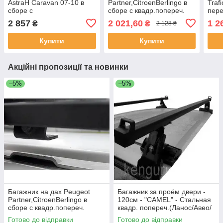
AstraH Caravan 07-10 в
Partner,CitroenBerlingo в
Traf
сборе с
сборе с квадр.попереч.
пере
алюмин.аэродин.поперечин(1,15м)на
(1,2м/1,3м)"Кенгуру" 2
"Кен
2 857
2 021,60
1 2
₴
₴
2 128 ₴
рейлинг"Кенгуру"
планки
Купити
Купити
Акційні пропозиції та новинки
–5%
–5%
Багажник на дах Peugeot
Багажник за проём двери -
Partner,CitroenBerlingo в
120см - "CAMEL" - Стальная
сборе с квадр.попереч.
квадр. попереч.(Ланос/Авео/
(1,2м/1,3м)"Кенгуру" 2
Славута) аналог D-1
Готово до відправки
Готово до відправки