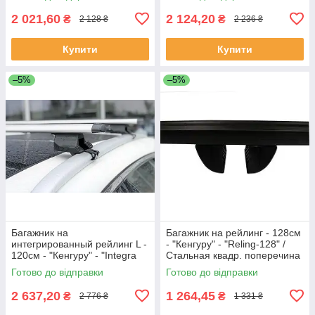
планки
2 021,60
2 124,20
₴
₴
2 128 ₴
2 236 ₴
Купити
Купити
–5%
–5%
Багажник на
Багажник на рейлинг - 128cм
интегрированный рейлинг L -
- "Кенгуру" - "Reling-128" /
120см - "Кенгуру" - "Integra
Стальная квадр. поперечина
Aero Techno" захват от 33мм
Готово до відправки
Готово до відправки
2 637,20
1 264,45
₴
₴
2 776 ₴
1 331 ₴