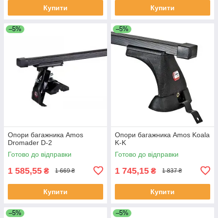
Купити
Купити
–5%
–5%
Опори багажника Amos
Опори багажника Amos Koala
Dromader D-2
K-K
Готово до відправки
Готово до відправки
1 585,55
1 745,15
₴
₴
1 669 ₴
1 837 ₴
Купити
Купити
–5%
–5%