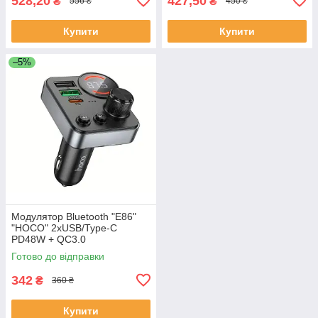
528,20
427,50
₴
₴
556 ₴
450 ₴
Купити
Купити
–5%
Модулятор Bluetooth "E86"
"HOCO" 2хUSB/Type-C
PD48W + QC3.0
Готово до відправки
342
₴
360 ₴
Купити