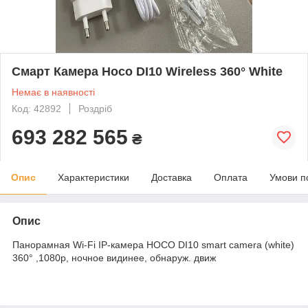
Смарт Камера Hoco DI10 Wireless 360° White
Немає в наявності
Код: 42892
Роздріб
693 282 565
₴
Опис
Характеристики
Доставка
Оплата
Умови п
Опис
Панорамная Wi-Fi IP-камера HOCO DI10 smart camera (white)
360° ,1080p, ночное видинее, обнаруж. движ