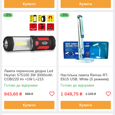
Купити
Купити
–5%
–5%
Лампа переноска діодна Led
Heyner 575100 3W 3000mAh
Настільна лампа Remax RT-
COB/220 lm +1W L=215
E615 USB, White (5 режимів)
магнит microUSB/крючек/
Готово до відправки
Готово до відправки
мен.угол
843,60
1 049,75
₴
₴
888 ₴
1 105 ₴
Купити
Купити