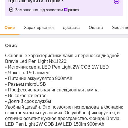
Що таке купити з Пром?
Замовлення під захистом
Опис
Характеристики
Доставка
Оплата
Умови п
Опис
Основные характеристики лампы переноски диодной
Brevia Led Pen Light №11220:
• Источник света LED Pen Light 2W COB 1W LED
• Яркость 150 люмен
• Питание аккумулятор 900mAh
• Разъем microUSB
• Профессиональная инспекционная лампа
• Высокое качество
• Долгий срок службы
Удобный дизайн. Это позволяет использовать фонарик
в экстремальных условиях. Он удобно фиксируется, и
отлично осветит нужное пространство. Фонарь Brevia
LED Pen Light 2W COB 1W LED 150lm 900mAh