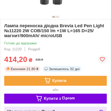
Лампа переноска діодна Brevia Led Pen Light
№11220 2W COB/150 lm +1W L=165 D=25/
магнит/900mAh/ microUSB
Готово до відправки
Код: 11220
Роздріб
414,20
₴
436 ₴
Економія
21.80 ₴
Залишилось
32 дні
Купити
або
Купити з