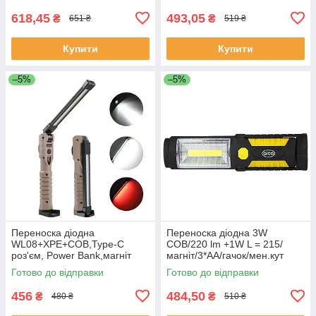
618,45
493,05
₴
₴
651 ₴
519 ₴
Купити
Купити
–5%
–5%
Переноска діодна
Переноска діодна 3W
WL08+XPE+COB,Type-C
COB/220 lm +1W L = 215/
роз'єм, Power Bank,магніт
магніт/3*АА/гачок/мен.кут
Alca Led 580400
Готово до відправки
Готово до відправки
456
484,50
₴
₴
480 ₴
510 ₴