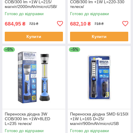
COB/300 lm +1W L=215/
COB/300 lm +1W L=220-330
магніт/2000mAh/microUSB/
телеск/
крюек/мен. кут Brevia Led
маг/2000mAh/microUSB/
Готово до відправки
Готово до відправки
No1120
крюек Brevia Led No11340
684,95
682,10
₴
₴
721 ₴
718 ₴
Купити
Купити
–5%
–5%
Переноска діодна 3W
Переноска діодна SMD 6/150l
COB/300 lm +1W+8LED
+1W L=165 D=25/
L=235 телеск/
магніт/900mAh/microUSB
магн/2000mAh/220V/крюк
Brevia Led Pen Light No11210
Готово до відправки
Готово до відправки
Brevia Led No11330