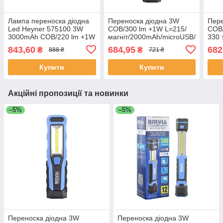
Лампа переноска діодна
Переноска діодна 3W
Пере
Led Heyner 575100 3W
COB/300 lm +1W L=215/
COB/
3000mAh COB/220 lm +1W
магніт/2000mAh/microUSB/
330 
L=215 магнит microUSB/
крюек/мен. кут Brevia Led
маг/
843,60
684,95
682
₴
₴
888 ₴
721 ₴
крючек/мен.угол
No1120
крюе
Купити
Купити
Акційні пропозиції та новинки
–5%
–5%
Переноска діодна 3W
Переноска діодна 3W