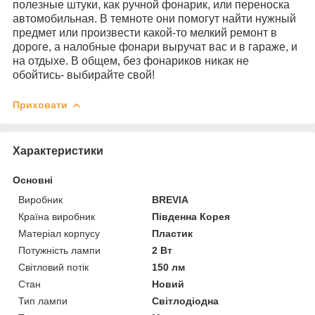
полезные штуки, как ручной фонарик, или переноска
автомобильная. В темноте они помогут найти нужный
предмет или произвести какой-то мелкий ремонт в
дороге, а налобные фонари выручат вас и в гараже, и
на отдыхе. В общем, без фонариков никак не
обойтись- выбирайте свой!
Приховати
Характеристики
Основні
Виробник
BREVIA
Країна виробник
Південна Корея
Матеріал корпусу
Пластик
Потужність лампи
2 Вт
Світловий потік
150 лм
Стан
Новий
Тип лампи
Світлодіодна