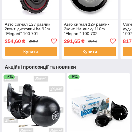
Авто сигнал 12v равлик
Авто сигнал 12v равлик
Сигн
2конт. дисковий he 92m
2конт. На диску 110m
дудк
"Elegant" 100 701
"Elegant" 100 702
100
(420/350Hz-110db)
(420/350Hz-110db)
УЦІ
254,60
291,65
817
₴
₴
268 ₴
307 ₴
Купити
Купити
Акційні пропозиції та новинки
–5%
–5%