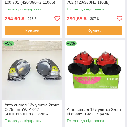
100 701 (420/350Hz-110db)
702 (420/350Hz-110db)
Готово до відправки
Готово до відправки
254,60
291,65
₴
₴
268 ₴
307 ₴
Купити
Купити
–5%
–5%
Авто сигнал 12v улитка 2конт.
Ø 75mm YW-A 047
Авто сигнал 12v улитка 2конт.
(410Hz+510Hz) 118dB -
Ø 85mm "GMP" с реле
защитная крышка "MRHORN"
Готово до відправки
Готово до відправки
(A047)