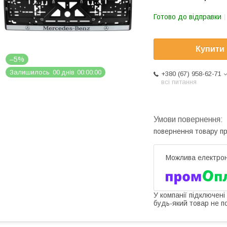
Готово до відправки
Купити
–5%
Залишилось
0
0
днів
0
0
0
0
0
0
+380 (67) 958-62-71
всі питання
повернення товару п
У компанії підключені
будь-який товар не п