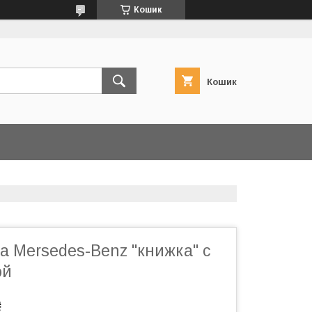
Кошик
Кошик
а Mersedes-Benz "книжка" с
ой
₴