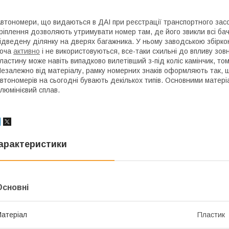
втономери, що видаються в ДАІ при реєстрації транспортного засо
ріплення дозволяють утримувати номер там, де його звикли всі ба
ідведену ділянку на дверях багажника. У ньому заводською збірко
хоча
активно
і не використовуються, все-таки схильні до впливу зо
ластину може навіть випадково вилетівший з-під коліс камінчик, том
езалежно від матеріалу, рамку номерних знаків оформляють так, 
втономерів на сьогодні бувають декількох типів. Основними матері
люмінієвий сплав.
арактеристики
Основні
атеріал
Пластик