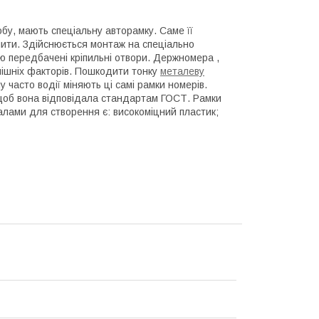
бу, мають спеціальну авторамку. Саме її
чити. Здійснюється монтаж на спеціально
ю передбачені кріпильні отвори. Держномера ,
внішніх факторів. Пошкодити тонку
металеву
у часто водії міняють ці самі рамки номерів.
щоб вона відповідала стандартам ГОСТ. Рамки
алами для створення є: високоміцний пластик;