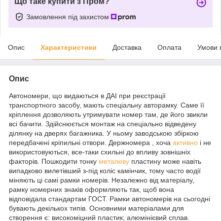
Що таке купити з Пром?
Замовлення під захистом
Опис
Характеристики
Доставка
Оплата
Умови 
Опис
Автономери, що видаються в ДАІ при реєстрації
транспортного засобу, мають спеціальну авторамку. Саме її
кріплення дозволяють утримувати номер там, де його звикли
всі бачити. Здійснюється монтаж на спеціально відведену
ділянку на дверях багажника. У ньому заводською збіркою
передбачені кріпильні отвори. Держномера , хоча
активно
і не
використовуються, все-таки схильні до впливу зовнішніх
факторів. Пошкодити тонку
металеву
пластину може навіть
випадково вилетівший з-під коліс камінчик, тому часто водії
міняють ці самі рамки номерів. Незалежно від матеріалу,
рамку номерних знаків оформляють так, щоб вона
відповідала стандартам ГОСТ. Рамки автономерів на сьогодні
бувають декількох типів. Основними матеріалами для
створення є: високоміцний пластик; алюмінієвий сплав.