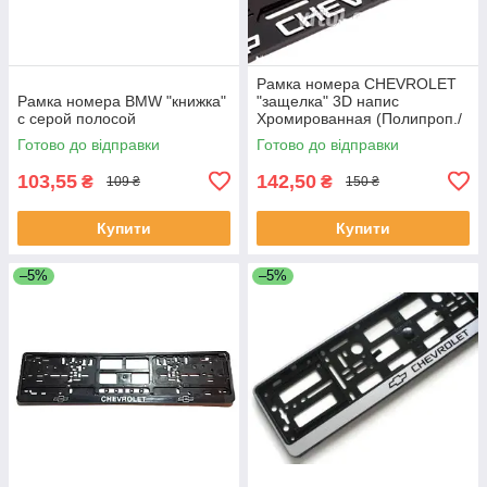
Рамка номера CHEVROLET
Рамка номера BMW "книжка"
"защелка" 3D напис
с серой полосой
Хромированная (Полипроп./
гибкий морозостойкий)
Готово до відправки
Готово до відправки
103,55
142,50
₴
₴
109 ₴
150 ₴
Купити
Купити
–5%
–5%