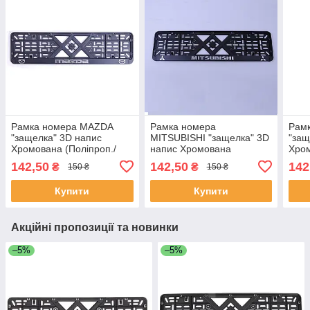
Рамка номера MAZDA
Рамка номера
Рам
"защелка" 3D напис
MITSUBISHI "защелка" 3D
"защ
Хромована (Поліпроп./
напис Хромована
Хром
гнучкий морозостійкий)
(Поліпроп./ гнучкий
гнуч
142,50
142,50
142
₴
₴
150 ₴
150 ₴
морозостійкий)
Купити
Купити
Акційні пропозиції та новинки
–5%
–5%