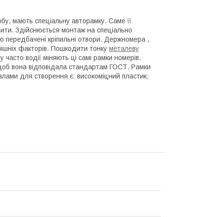
бу, мають спеціальну авторамку. Саме її
чити. Здійснюється монтаж на спеціально
ю передбачені кріпильні отвори. Держномера ,
внішніх факторів. Пошкодити тонку
металеву
у часто водії міняють ці самі рамки номерів.
щоб вона відповідала стандартам ГОСТ. Рамки
алами для створення є: високоміцний пластик;