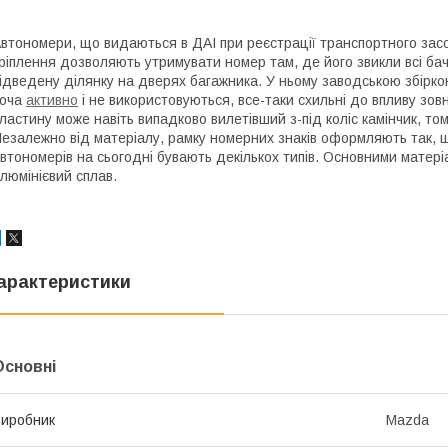
втономери, що видаються в ДАІ при реєстрації транспортного засо
ріплення дозволяють утримувати номер там, де його звикли всі ба
ідведену ділянку на дверях багажника. У ньому заводською збірко
хоча
активно
і не використовуються, все-таки схильні до впливу зо
ластину може навіть випадково вилетівший з-під коліс камінчик, том
езалежно від матеріалу, рамку номерних знаків оформляють так, 
втономерів на сьогодні бувають декількох типів. Основними матері
люмінієвий сплав.
арактеристики
Основні
иробник
Mazda