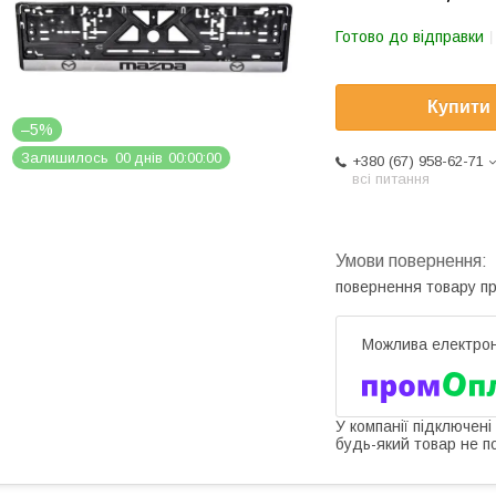
Готово до відправки
Купити
–5%
Залишилось
0
0
днів
0
0
0
0
0
0
+380 (67) 958-62-71
всі питання
повернення товару п
У компанії підключені
будь-який товар не п