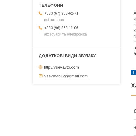
А
+380 (67) 958-62-71
к
всі питання
в
+380 (96) 868-11-06
аксесуари та електроніка
п
Н
а
а
http://vsevavto.com
vsevavto12@gmail.com
Х
В