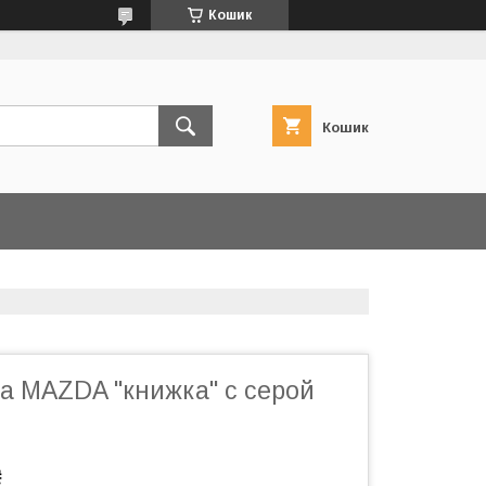
Кошик
Кошик
а MAZDA "книжка" с серой
₴