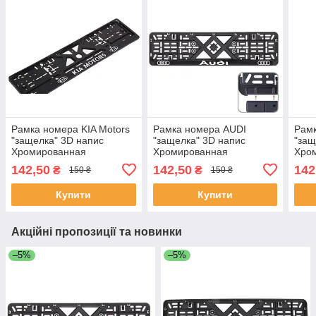
Рамка номера KIA Motors
Рамка номера AUDI
Рам
"защелка" 3D напис
"защелка" 3D напис
"защ
Хромированная
Хромированная
Хром
(Полипроп./гибкий
(Полипроп./гибкий
гнуч
142,50
142,50
142
₴
₴
150 ₴
150 ₴
морозостойкий)
морозостойкий)
Купити
Купити
Акційні пропозиції та новинки
–5%
–5%