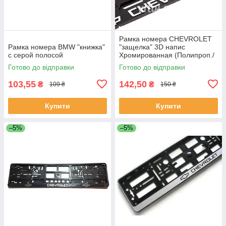
Рамка номера CHEVROLET
Рамка номера BMW "книжка"
"защелка" 3D напис
с серой полосой
Хромированная (Полипроп./
гибкий морозостойкий)
Готово до відправки
Готово до відправки
103,55
142,50
₴
₴
109 ₴
150 ₴
Купити
Купити
–5%
–5%