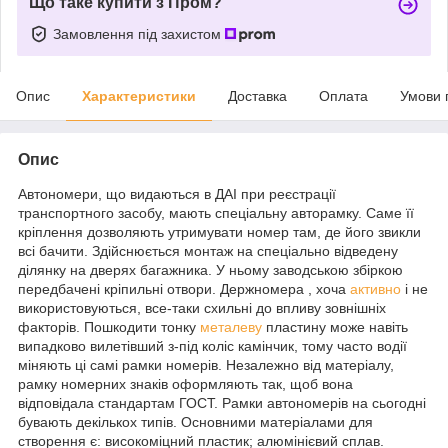
Що таке купити з Пром?
Замовлення під захистом
Опис
Характеристики
Доставка
Оплата
Умови 
Опис
Автономери, що видаються в ДАІ при реєстрації
транспортного засобу, мають спеціальну авторамку. Саме її
кріплення дозволяють утримувати номер там, де його звикли
всі бачити. Здійснюється монтаж на спеціально відведену
ділянку на дверях багажника. У ньому заводською збіркою
передбачені кріпильні отвори. Держномера , хоча
активно
і не
використовуються, все-таки схильні до впливу зовнішніх
факторів. Пошкодити тонку
металеву
пластину може навіть
випадково вилетівший з-під коліс камінчик, тому часто водії
міняють ці самі рамки номерів. Незалежно від матеріалу,
рамку номерних знаків оформляють так, щоб вона
відповідала стандартам ГОСТ. Рамки автономерів на сьогодні
бувають декількох типів. Основними матеріалами для
створення є: високоміцний пластик; алюмінієвий сплав.