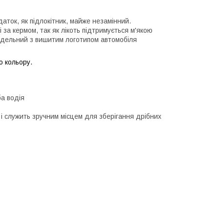
аток, як підлокітник, майже незамінний.
 за кермом, так як лікоть підтримується м'якою
модельний з вишитим логотипом автомобіля
о кольору.
ба водія
і служить зручним місцем для зберігання дрібних