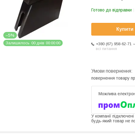
Готово до відправки
Купити
–5%
Залишилось
0
0
днів
0
0
0
0
0
0
+380 (67) 958-62-71
всі питання
повернення товару п
У компанії підключені
будь-який товар не п