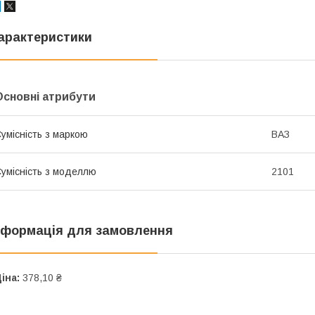
арактеристики
Основні атрибути
умісність з маркою
ВАЗ
умісність з моделлю
2101
нформація для замовлення
іна:
378,10 ₴