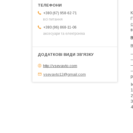
К
+380 (67) 958-62-71
П
всі питання
с
+380 (96) 868-11-06
в
аксесуари та електроніка
В
В
—
—
—
http://vsevavto.com
—
vsevavto12@gmail.com
р
І
1
2
3
4