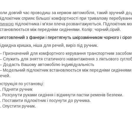
оли довгий час проводиш за кермом автомобіля, такий зручний дод
ідлокітник сприяє більшої комфортності при тривалому перебуванні
пинкою
підлокітника і м'язи плеча розвантажуються. Підлокітник 
становлюється між передніми сидіннями. Колір: чорний,сірий.
иготовлений з фанери і перетягнуть шкірзамінником чорного і сірог
ідкидна кришка, ніша для речей, виріз під ручник.
 Призначений для комфортного керування транспортним засобом
 Служить для зняття статичного навантаження з ліктьового сугло
 Додасть Вашому автомобілю індивідуальність
 Модельний підлокітник встановлюється між передніми сидіннями 
ечей.
нструкція по установці:
. Підняти ручник
. Розсунути руками сидіння і відкинути пастки ременів безпеки.
. Поставити підлокітник і посунути до ручника.
. Опустити ручник.