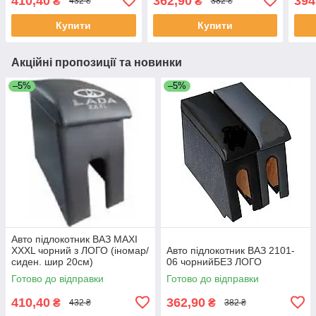
410,40
362,90
394
₴
₴
432 ₴
382 ₴
Купити
Купити
Акційні пропозиції та новинки
–5%
–5%
Авто підлокотник ВАЗ MAXI
XXXL чорний з ЛОГО (іномар/
Авто підлокотник ВАЗ 2101-
сиден. шир 20см)
06 чорнийБЕЗ ЛОГО
Готово до відправки
Готово до відправки
410,40
362,90
₴
₴
432 ₴
382 ₴