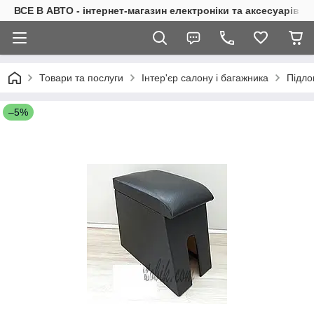
ВСЕ В АВТО - інтернет-магазин електроніки та аксесуарів в 
Товари та послуги
Інтер'єр салону і багажника
Підло
–5%