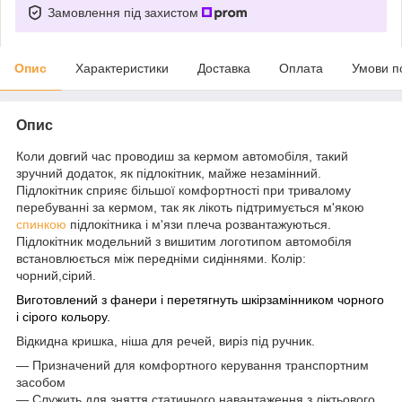
Замовлення під захистом
Опис
Характеристики
Доставка
Оплата
Умови п
Опис
Коли довгий час проводиш за кермом автомобіля, такий
зручний додаток, як підлокітник, майже незамінний.
Підлокітник сприяє більшої комфортності при тривалому
перебуванні за кермом, так як лікоть підтримується м'якою
спинкою
підлокітника і м'язи плеча розвантажуються.
Підлокітник модельний з вишитим логотипом автомобіля
встановлюється між передніми сидіннями. Колір:
чорний,сірий.
Виготовлений з фанери і перетягнуть шкірзамінником чорного
і сірого кольору.
Відкидна кришка, ніша для речей, виріз під ручник.
— Призначений для комфортного керування транспортним
засобом
— Служить для зняття статичного навантаження з ліктьового