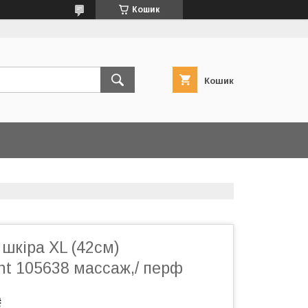
Кошик
Кошик
шкіра XL (42см)
nt 105638 массаж,/ перф
₴