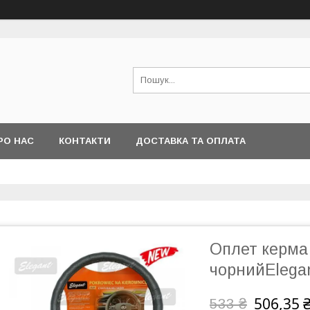
РО НАС
КОНТАКТИ
ДОСТАВКА ТА ОПЛАТА
Оплет керма 
чорнийElega
506,35 
533 ₴