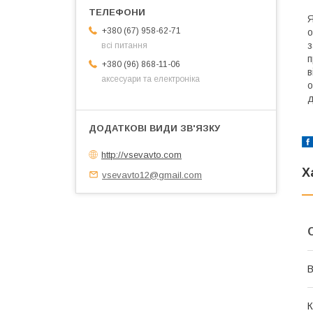
Я
+380 (67) 958-62-71
о
з
всі питання
п
+380 (96) 868-11-06
в
аксесуари та електроніка
о
д
http://vsevavto.com
Х
vsevavto12@gmail.com
В
К