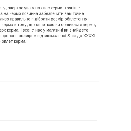
ред звертає увагу на своє кермо, точніше
ка на кермо повинна забезпечити вам точне
ливо правильно підібрати розмір обплетення і
м керма в тому, що оплеткою ви обшиваєте кермо,
рх керма, і все! У нас у магазині ви знайдете
 поролоні, розміром від мінімальної S-ки до XXXXL
 оплет керма!