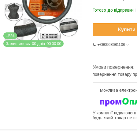
Готово до відправки
Купити
–5%
Залишилось
0
0
днів
0
0
0
0
0
0
+380968681106
повернення товару п
У компанії підключені
будь-який товар не п