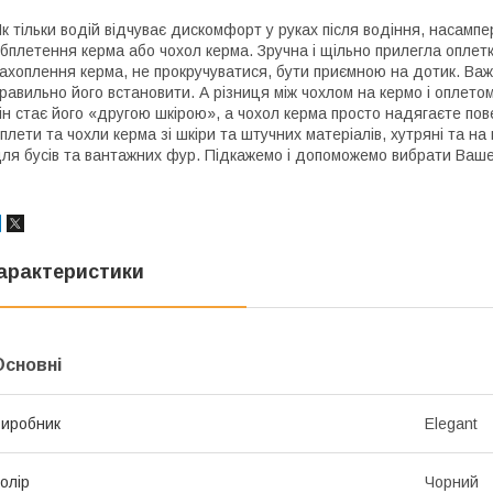
к тільки водій відчуває дискомфорт у руках після водіння, насампе
бплетення керма або чохол керма. Зручна і щільно прилегла оплет
ахоплення керма, не прокручуватися, бути приємною на дотик. Важ
равильно його встановити. А різниця між чохлом на кермо і оплето
ін стає його «другою шкірою», а чохол керма просто надягаєте пове
плети та чохли керма зі шкіри та штучних матеріалів, хутряні та на
ля бусів та вантажних фур. Підкажемо і допоможемо вибрати Ваше
арактеристики
Основні
иробник
Elegant
олір
Чорний