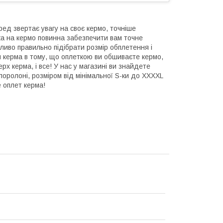
ред звертає увагу на своє кермо, точніше
ка на кермо повинна забезпечити вам точне
ливо правильно підібрати розмір обплетення і
м керма в тому, що оплеткою ви обшиваєте кермо,
рх керма, і все! У нас у магазині ви знайдете
 поролоні, розміром від мінімальної S-ки до XXXXL
 оплет керма!