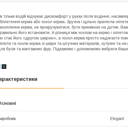
к тільки водій відчуває дискомфорт у руках після водіння, насампе
бплетення керма або чохол керма. Зручна і щільно прилегла оплет
ахоплення керма, не прокручуватися, бути приємною на дотик. Важ
равильно його встановити. А різниця між чохлом на кермо і оплето
ін стає його «другою шкірою», а чохол керма просто надягаєте пове
плети та чохли керма зі шкіри та штучних матеріалів, хутряні та на
ля бусів та вантажних фур. Підкажемо і допоможемо вибрати Ваше
арактеристики
Основні
иробник
Elegant