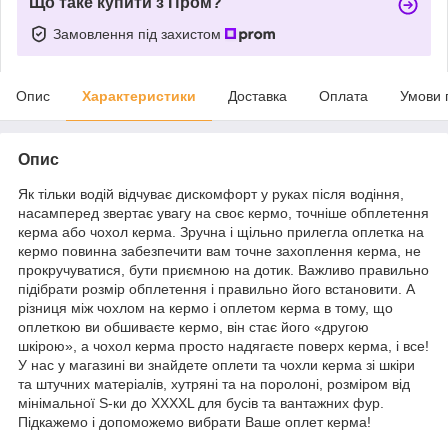
Що таке купити з Пром?
Замовлення під захистом
Опис
Характеристики
Доставка
Оплата
Умови 
Опис
Як тільки водій відчуває дискомфорт у руках після водіння,
насамперед звертає увагу на своє кермо, точніше обплетення
керма або чохол керма. Зручна і щільно прилегла оплетка на
кермо повинна забезпечити вам точне захоплення керма, не
прокручуватися, бути приємною на дотик. Важливо правильно
підібрати розмір обплетення і правильно його встановити. А
різниця між чохлом на кермо і оплетом керма в тому, що
оплеткою ви обшиваєте кермо, він стає його «другою
шкірою», а чохол керма просто надягаєте поверх керма, і все!
У нас у магазині ви знайдете оплети та чохли керма зі шкіри
та штучних матеріалів, хутряні та на поролоні, розміром від
мінімальної S-ки до XXXXL для бусів та вантажних фур.
Підкажемо і допоможемо вибрати Ваше оплет керма!