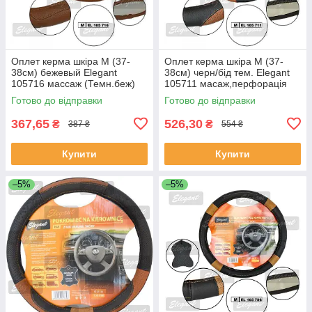
Оплет керма шкіра М (37-
Оплет керма шкіра М (37-
38см) бежевый Elegant
38см) черн/бід тем. Elegant
105716 массаж (Темн.беж)
105711 масаж,перфорація
(30шт/священ)
Готово до відправки
Готово до відправки
367,65
526,30
₴
₴
387 ₴
554 ₴
Купити
Купити
–5%
–5%