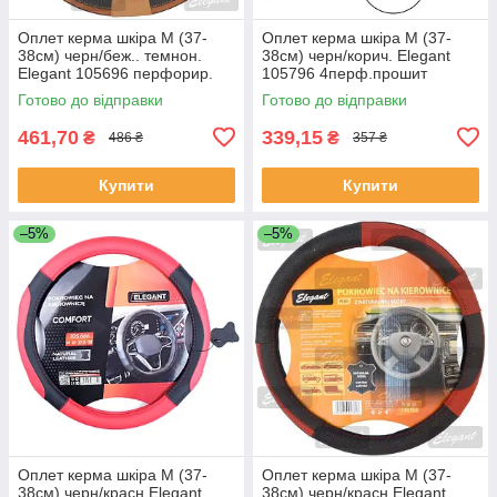
Оплет керма шкіра М (37-
Оплет керма шкіра М (37-
38см) черн/беж.. темнон.
38см) черн/корич. Elegant
Elegant 105696 перфорир.
105796 4перф.прошит
коричневою (30шт/священ)
Готово до відправки
Готово до відправки
461,70
339,15
₴
₴
486 ₴
357 ₴
Купити
Купити
–5%
–5%
Оплет керма шкіра М (37-
Оплет керма шкіра М (37-
38см) черн/красн Elegant
38см) черн/красн Elegant