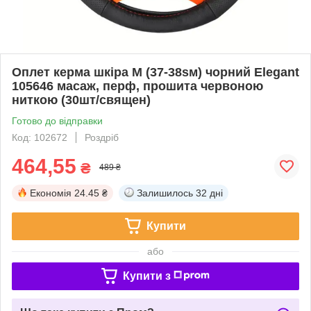
Оплет керма шкіра М (37-38sм) чорний Elegant
105646 масаж, перф, прошита червоною
ниткою (30шт/священ)
Готово до відправки
Код: 102672
Роздріб
464,55
₴
489 ₴
Економія
24.45 ₴
Залишилось
32 дні
Купити
або
Купити з