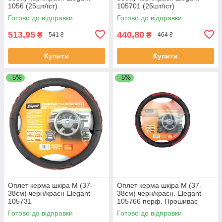
1056 (25шт/їст)
105701 (25шт/їст)
Готово до відправки
Готово до відправки
513,95
440,80
₴
₴
541 ₴
464 ₴
Купити
Купити
–5%
–5%
Оплет керма шкіра М (37-
Оплет керма шкіра М (37-
38см) черн/красн Elegant
38см) черн/красн. Elegant
105731
105766 перф. Прошиває
фарбою (30шт/священ)
Готово до відправки
Готово до відправки