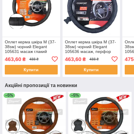
Оплет керма шкіра М (37-
Оплет керма шкіра М (37-
Опле
38sм) чорний Elegant
38sм) чорний Elegant
38sм
105631 масаж глакий
105636 масаж, перфор
1056
(30шт/яст)
(30шт/священ)
свя
463,60
463,60
475
₴
₴
488 ₴
488 ₴
Купити
Купити
Акційні пропозиції та новинки
–5%
–5%