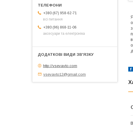
+380 (67) 958-62-71
Я
всі питання
о
+380 (96) 868-11-06
з
п
аксесуари та електроніка
в
о
д
http://vsevavto.com
vsevavto12@gmail.com
Х
В