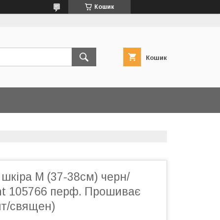
Кошик
Кошик
шкіра М (37-38см) черн/
nt 105766 перф. Прошиває
т/священ)