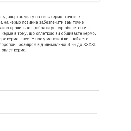
ред звертає увагу на своє кермо, точніше
ка на кермо повинна забезпечити вам точне
ливо правильно підібрати розмір обплетення і
м керма в тому, що оплеткою ви обшиваєте кермо,
рх керма, і все! У нас у магазині ви знайдете
 поролоні, розміром від мінімальної S-ки до XXXXL
 оплет керма!