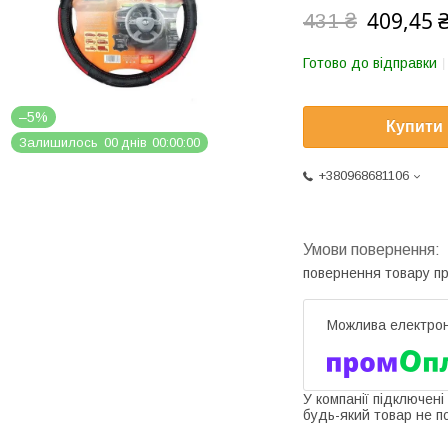
409,45 
431 ₴
Готово до відправки
–5%
Купити
Залишилось
0
0
днів
0
0
0
0
0
0
+380968681106
повернення товару п
У компанії підключені
будь-який товар не п