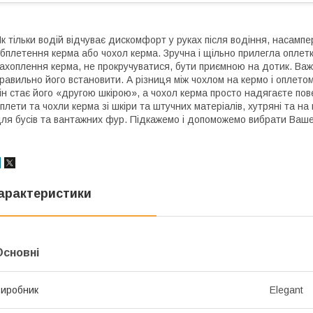
к тільки водій відчуває дискомфорт у руках після водіння, насампе
бплетення керма або чохол керма. Зручна і щільно прилегла оплет
ахоплення керма, не прокручуватися, бути приємною на дотик. Важ
равильно його встановити. А різниця між чохлом на кермо і оплето
ін стає його «другою шкірою», а чохол керма просто надягаєте пове
плети та чохли керма зі шкіри та штучних матеріалів, хутряні та на
ля бусів та вантажних фур. Підкажемо і допоможемо вибрати Ваше
арактеристики
Основні
иробник
Elegant